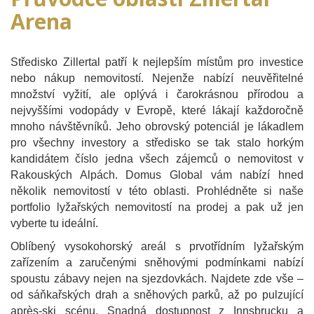
Arena
Středisko Zillertal patří k nejlepším místům pro investice
nebo nákup nemovitostí. Nejenže nabízí neuvěřitelné
množství vyžití, ale oplývá i čarokrásnou přírodou a
nejvyššími vodopády v Evropě, které lákají každoročně
mnoho návštěvníků. Jeho obrovský potenciál je lákadlem
pro všechny investory a středisko se tak stalo horkým
kandidátem číslo jedna všech zájemců o nemovitost v
Rakouských Alpách. Domus Global vám nabízí hned
několik nemovitostí v této oblasti. Prohlédněte si naše
portfolio lyžařských nemovitostí na prodej a pak už jen
vyberte tu ideální.
Oblíbený vysokohorský areál s prvotřídním lyžařským
zařízením a zaručenými sněhovými podmínkami nabízí
spoustu zábavy nejen na sjezdovkách. Najdete zde vše –
od sáňkařských drah a sněhových parků, až po pulzující
après-ski scénu. Snadná dostupnost z Innsbrucku a