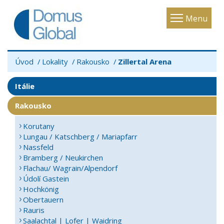
Toggle
Menu
navigatio
Úvod
Lokality
Rakousko
Zillertal Arena
Itálie
Rakousko
Korutany
Lungau / Katschberg / Mariapfarr
Nassfeld
Bramberg / Neukirchen
Flachau/ Wagrain/Alpendorf
Údolí Gastein
Hochkönig
Obertauern
Rauris
Saalachtal | Lofer | Waidring