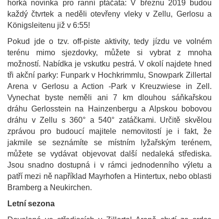
horká novinka pro ranní ptáčata: V březnu 2019 budou
každý čtvrtek a neděli otevřeny vleky v Zellu, Gerlosu a
Königsleitenu již v 6:55!
Pokud jde o tzv. off-piste aktivity, tedy jízdu ve volném
terénu mimo sjezdovky, můžete si vybrat z mnoha
možností. Nabídka je vskutku pestrá. V okolí najdete hned
tři akční parky: Funpark v Hochkrimmlu, Snowpark Zillertal
Arena v Gerlosu a Action -Park v Kreuzwiese in Zell.
Vynechat byste neměli ani 7 km dlouhou sáňkařskou
dráhu Gerlosstein na Hainzenbergu a Alpskou bobovou
dráhu v Zellu s 360° a 540° zatáčkami. Určitě skvělou
zprávou pro budoucí majitele nemovitostí je i fakt, že
jakmile se seznámíte se místním lyžařským terénem,
můžete se vydávat objevovat další nedaleká střediska.
Jsou snadno dostupná i v rámci jednodenního výletu a
patří mezi ně například Mayrhofen a Hintertux, nebo oblasti
Bramberg a Neukirchen.
Letní sezona