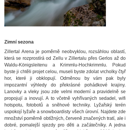
Zimní sezona
Zillertal Arena je poměrně neobvyklou, rozsáhlou oblastí,
která se rozprostírá od Zellu v Zillertalu přes Gerlos až do
Waldu-Königsleitenu a Krimmlu-Hochkrimmlu. Pokud
byste ji chtěli projet celou, museli byste zdolat vrcholky čtyř
hor, které ji obklopují. Odměnou by vám pak byly
impozantní výhledy do překrásné pohádkové krajiny.
Lanovky a vleky jsou zde velmi moderní a pravidelně se
propojují a inovují. A to včetně vyhřívaných sedadel, wifi
hotspotu, fotobotů a sněhové techniky. Lyžařský terén
uspokojí lyžaře a snowboardisty všech úrovní. Najdete zde
množství poměrně obtížných, červeně značených tratí, ale i
dobré, pomalejší sjezdy pro děti a začátečníky. A jedna