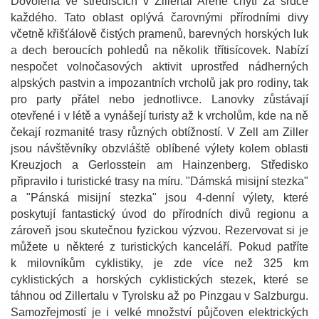
Dovolená ve střediscích v Zillertal Areně chytí za srdce
každého. Tato oblast oplývá čarovnými přírodními divy
včetně křišťálově čistých pramenů, barevných horských luk
a dech beroucích pohledů na několik třítisícovek. Nabízí
nespočet volnočasových aktivit uprostřed nádherných
alpských pastvin a impozantních vrcholů jak pro rodiny, tak
pro party přátel nebo jednotlivce. Lanovky zůstávají
otevřené i v létě a vynášejí turisty až k vrcholům, kde na ně
čekají rozmanité trasy různých obtížností. V Zell am Ziller
jsou návštěvníky obzvláště oblíbené výlety kolem oblasti
Kreuzjoch a Gerlosstein am Hainzenberg. Středisko
připravilo i turistické trasy na míru. "Dámská misijní stezka"
a "Pánská misijní stezka" jsou 4-denní výlety, které
poskytují fantastický úvod do přírodních divů regionu a
zároveň jsou skutečnou fyzickou výzvou. Rezervovat si je
můžete u některé z turistických kanceláří. Pokud patříte
k milovníkům cyklistiky, je zde více než 325 km
cyklistických a horských cyklistických stezek, které se
táhnou od Zillertalu v Tyrolsku až po Pinzgau v Salzburgu.
Samozřejmostí je i velké množství půjčoven elektrických