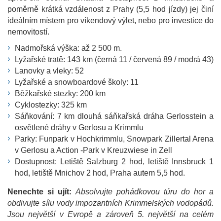
poměrně krátká vzdálenost z Prahy (5,5 hod jízdy) jej činí
ideálním místem pro víkendový výlet, nebo pro investice do
nemovitostí.
Nadmořská výška: až 2 500 m.
Lyžařské tratě: 143 km (černá 11 / červená 89 / modrá 43)
Lanovky a vleky: 52
Lyžařské a snowboardové školy: 11
Běžkařské stezky: 200 km
Cyklostezky: 325 km
Sáňkování: 7 km dlouhá sáňkařská dráha Gerlosstein a
osvětlené dráhy v Gerlosu a Krimmlu
Parky: Funpark v Hochkrimmlu, Snowpark Zillertal Arena
v Gerlosu a Action -Park v Kreuzwiese in Zell
Dostupnost: Letiště Salzburg 2 hod, letiště Innsbruck 1
hod, letiště Mnichov 2 hod, Praha autem 5,5 hod.
Nenechte si ujít:
Absolvujte pohádkovou túru do hor a
obdivujte sílu vody impozantních Krimmelských vodopádů.
Jsou největší v Evropě a zároveň 5. největší na celém