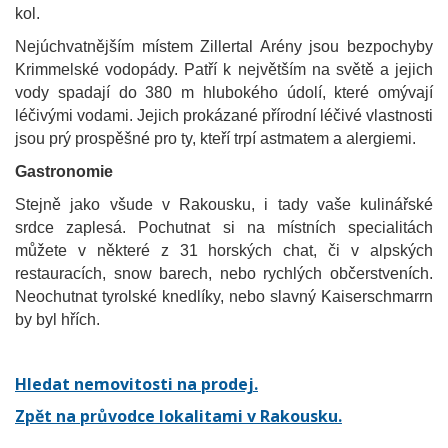
kol.
Nejúchvatnějším místem Zillertal Arény jsou bezpochyby
Krimmelské vodopády. Patří k největším na světě a jejich
vody spadají do 380 m hlubokého údolí, které omývají
léčivými vodami. Jejich prokázané přírodní léčivé vlastnosti
jsou prý prospěšné pro ty, kteří trpí astmatem a alergiemi.
Gastronomie
Stejně jako všude v Rakousku, i tady vaše kulinářské
srdce zaplesá. Pochutnat si na místních specialitách
můžete v některé z 31 horských chat, či v alpských
restauracích, snow barech, nebo rychlých občerstveních.
Neochutnat tyrolské knedlíky, nebo slavný Kaiserschmarrn
by byl hřích.
Hledat nemovitosti na prodej.
Zpět na průvodce lokalitami v Rakousku.