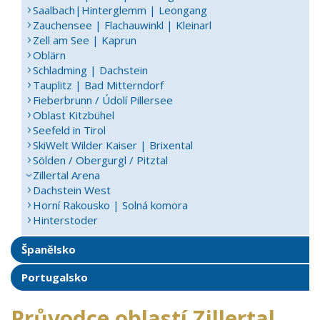
Saalbach|Hinterglemm | Leongang
Zauchensee | Flachauwinkl | Kleinarl
Zell am See | Kaprun
Oblärn
Schladming | Dachstein
Tauplitz | Bad Mitterndorf
Fieberbrunn / Údolí Pillersee
Oblast Kitzbühel
Seefeld in Tirol
SkiWelt Wilder Kaiser | Brixental
Sölden / Obergurgl / Pitztal
Zillertal Arena
Dachstein West
Horní Rakousko | Solná komora
Hinterstoder
Španělsko
Portugalsko
Průvodce oblastí Zillertal