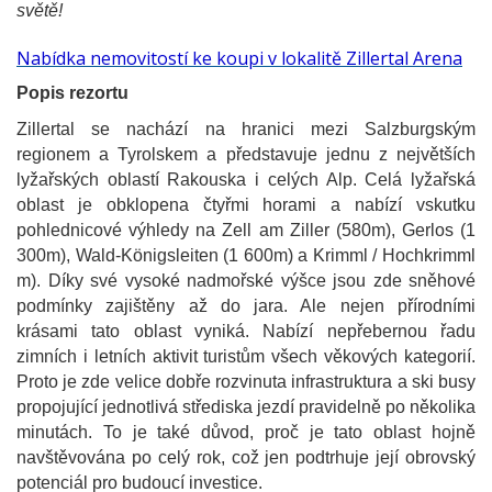
světě!
Nabídka nemovitostí ke koupi v lokalitě Zillertal Arena
Popis rezortu
Zillertal se nachází na hranici mezi Salzburgským
regionem a Tyrolskem a představuje jednu z největších
lyžařských oblastí Rakouska i celých Alp. Celá lyžařská
oblast je obklopena čtyřmi horami a nabízí vskutku
pohlednicové výhledy na Zell am Ziller (580m), Gerlos (1
300m), Wald-Königsleiten (1 600m) a Krimml / Hochkrimml
m). Díky své vysoké nadmořské výšce jsou zde sněhové
podmínky zajištěny až do jara. Ale nejen přírodními
krásami tato oblast vyniká. Nabízí nepřebernou řadu
zimních i letních aktivit turistům všech věkových kategorií.
Proto je zde velice dobře rozvinuta infrastruktura a ski busy
propojující jednotlivá střediska jezdí pravidelně po několika
minutách. To je také důvod, proč je tato oblast hojně
navštěvována po celý rok, což jen podtrhuje její obrovský
potenciál pro budoucí investice.