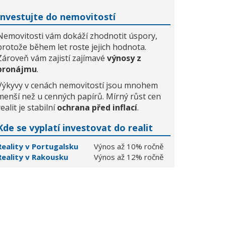
Investujte do nemovitostí
Nemovitosti vám dokáží zhodnotit úspory,
protože během let roste jejich hodnota.
Zároveň vám zajistí zajímavé
výnosy z
pronájmu
.
Výkyvy v cenách nemovitostí jsou mnohem
menší než u cenných papírů. Mírný růst cen
realit je stabilní
ochrana před inflací
.
Kde se vyplatí investovat do realit
Reality v Portugalsku
Výnos až 10% ročně
Reality v Rakousku
Výnos až 12% ročně