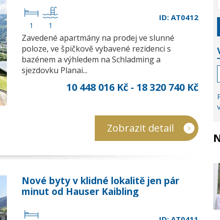
ID: AT0412
1
1
Zavedené apartmány na prodej ve slunné
poloze, ve špičkově vybavené rezidenci s
bazénem a výhledem na Schladming a
sjezdovku Planai...
10 448 016 Kč - 18 320 740 Kč
Zobrazit detail
N
Nové byty v klidné lokalitě jen pár
minut od Hauser Kaibling
ID: AT0411