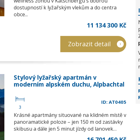
wellness zónou v Katschbergu s dobrou
dostupností k lyžařským vlekům a do centra
obce...
11 134 300 Kč
Zobrazit detail
Stylový lyžařský apartmán v
moderním alpském duchu, Alpbachtal
ID: AT0405
3
Krásné apartmány situované na klidném místě v
panoramatické poloze – jen 150 m od zastávky
skibusu a dále jen 5 minut jízdy od lanovek…
16 701 450 Kč