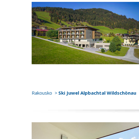
Rakousko
Ski Juwel Alpbachtal Wildschönau