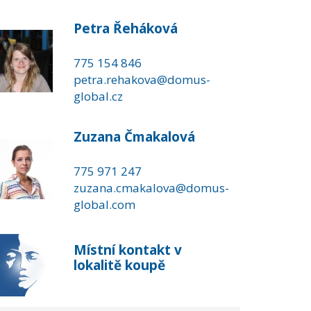
Petra Řeháková
775 154 846
petra.rehakova@domus-
global.cz
Zuzana Čmakalová
775 971 247
zuzana.cmakalova@domus-
global.com
Místní kontakt v
lokalitě koupě