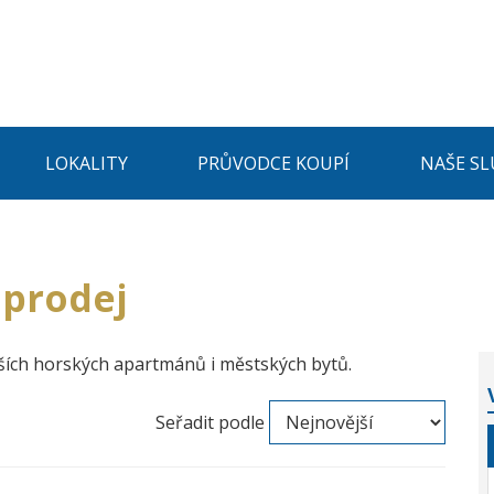
LOKALITY
PRŮVODCE KOUPÍ
NAŠE SL
 prodej
rších horských apartmánů i městských bytů.
Seřadit podle