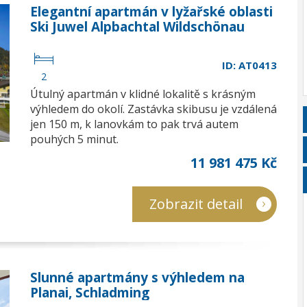
Elegantní apartmán v lyžařské oblasti
Ski Juwel Alpbachtal Wildschönau
ID: AT0413
2
Útulný apartmán v klidné lokalitě s krásným
výhledem do okolí. Zastávka skibusu je vzdálená
jen 150 m, k lanovkám to pak trvá autem
pouhých 5 minut.
11 981 475 Kč
Zobrazit detail
Slunné apartmány s výhledem na
Planai, Schladming