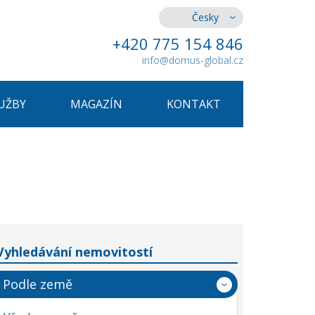
Česky
+420 775 154 846
info@domus-global.cz
UŽBY
MAGAZÍN
KONTAKT
Vyhledávání nemovitostí
Podle země