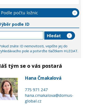
Podle počtu ložnic
Výběr podle ID
Pokud znáte ID nemovitosti, vepište jej do
vyhledávacího pole a potvrďte tlačítkem HLEDAT.
áš tým se o vás postará
Hana Čmakalová
775 971 247
hana.cmakalova@domus-
global.cz