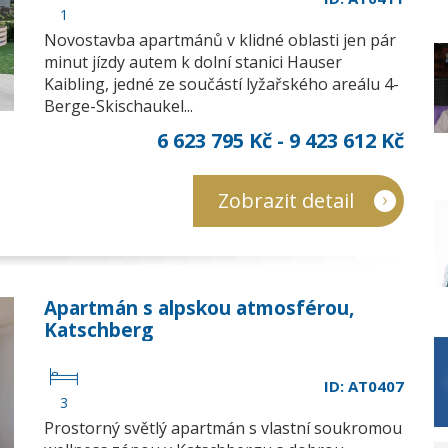
1
Novostavba apartmánů v klidné oblasti jen pár
minut jízdy autem k dolní stanici Hauser
Kaibling, jedné ze součástí lyžařského areálu 4-
Berge-Skischaukel...
6 623 795 Kč - 9 423 612 Kč
Zobrazit detail
Apartmán s alpskou atmosférou,
Katschberg
ID: AT0407
3
Prostorný světlý apartmán s vlastní soukromou