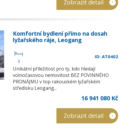
Zobrazit detail
Komfortní bydlení přímo na dosah
lyžařského ráje, Leogang
ID: AT0402
3
Unikátní příležitost pro ty, kdo hledají
volnočasovou nemovitost BEZ POVINNÉHO
PRONÁJMU v top rakouském lyžařském
středisku Leogang...
16 941 080 Kč
Zobrazit detail