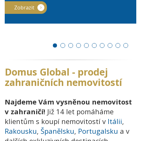
Zobrazit
Domus Global - prodej
zahraničních nemovitostí
Najdeme Vám vysněnou nemovitost
v zahraničí!
Již 14 let pomáháme
klientům s koupí nemovitostí v
Itálii
,
Rakousku
,
Španělsku
,
Portugalsku
a v
dalších exkluzivních destinacích.