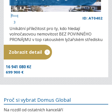
ID: AT0402
3
Unikátní příležitost pro ty, kdo hledají
volnočasovou nemovitost BEZ POVINNÉHO
PRONÁJMU v top rakouském lyžařském středisku
Leogang...
Zobrazit detail
16 941 080 Kč
699 900 €
Proč si vybrat Domus Global
Na rozdíl od ostatních kanceláří