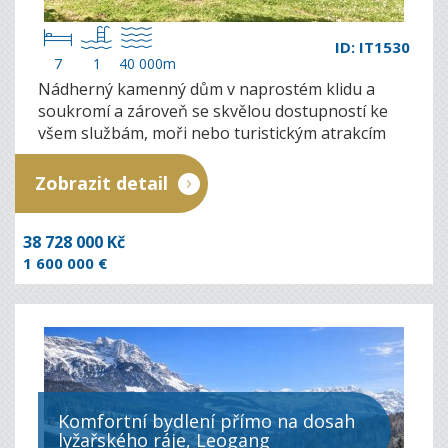
ID: IT1530
7
1
40 000m
Nádherný kamenný dům v naprostém klidu a
soukromí a zároveň se skvělou dostupností ke
všem službám, moři nebo turistickým atrakcím
Toskánska…
Zobrazit detail
38 728 000 Kč
1 600 000 €
Komfortní bydlení přímo na dosah
lyžařského ráje, Leogang