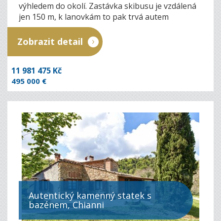
výhledem do okolí. Zastávka skibusu je vzdálená
jen 150 m, k lanovkám to pak trvá autem
pouhých 5 minut.
Zobrazit detail
11 981 475 Kč
495 000 €
Autentický kamenný statek s
bazénem, Chianni