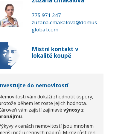
Zuzana Čmakalová
775 971 247
zuzana.cmakalova@domus-
global.com
Místní kontakt v
lokalitě koupě
Investujte do nemovitostí
Nemovitosti vám dokáží zhodnotit úspory,
protože během let roste jejich hodnota.
Zároveň vám zajistí zajímavé
výnosy z
pronájmu
.
Výkyvy v cenách nemovitostí jsou mnohem
menší než u cenných papírů. Mírný růst cen