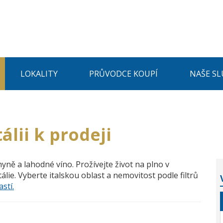
LOKALITY
PRŮVODCE KOUPÍ
NAŠE SL
álii k prodeji
yně a lahodné víno. Prožívejte život na plno v
tálie. Vyberte italskou oblast a nemovitost podle filtrů
stí.