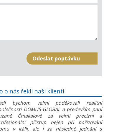
o o nás řekli naši klienti
ádi bychom velmi poděkovali realitní
polečnosti DOMUS-GLOBAL a především paní
uzaně Čmakalové za velmi precizní a
rofesionální přístup nejen při pořizování
omu v Itálii, ale i za následné jednání s