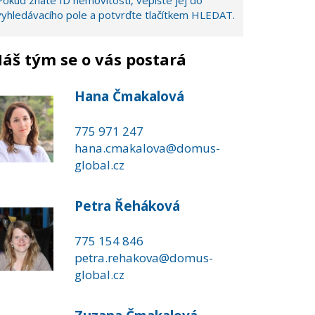
Pokud znáte ID nemovitosti, vepište jej do
vyhledávacího pole a potvrďte tlačítkem HLEDAT.
áš tým se o vás postará
Hana Čmakalová
775 971 247
hana.cmakalova@domus-
global.cz
Petra Řeháková
775 154 846
petra.rehakova@domus-
global.cz