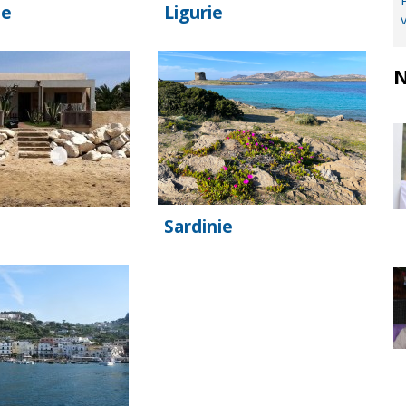
ie
Ligurie
N
Sardinie