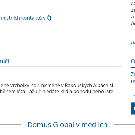
t
z
t
 místních kontaktů v ČJ
h
da
ničí
O
Z
n
žené vrcholky hor, nicméně v Rakouských Alpách si
během léta - až už hledáte klid a pohodu nebo jste
Domus Global v médiích