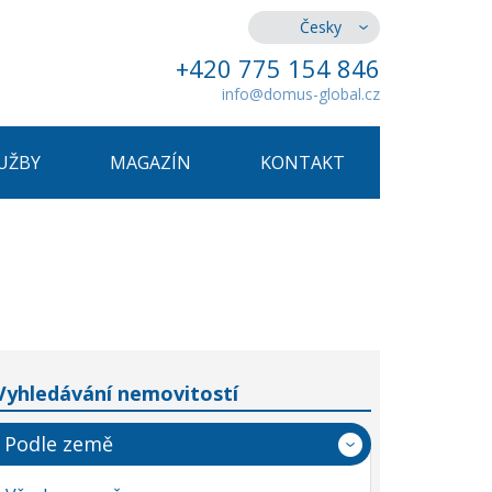
Česky
+420 775 154 846
info@domus-global.cz
UŽBY
MAGAZÍN
KONTAKT
Vyhledávání nemovitostí
Podle země