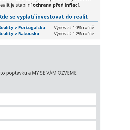
realit je stabilní
ochrana před inflací
.
Kde se vyplatí investovat do realit
Reality v Portugalsku
Výnos až 10% ročně
Reality v Rakousku
Výnos až 12% ročně
e tuto poptávku a MY SE VÁM OZVEME