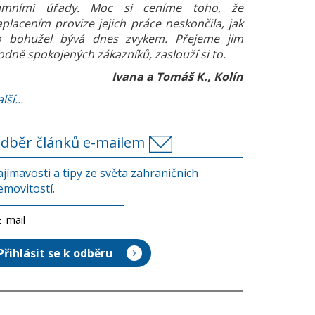
amními úřady. Moc si ceníme toho, že
aplacením provize jejich práce neskončila, jak
o bohužel bývá dnes zvykem. Přejeme jim
odně spokojených zákazníků, zaslouží si to.
Ivana a Tomáš K., Kolín
lší...
dběr článků e-mailem
ajímavosti a tipy ze světa zahraničních
emovitostí.