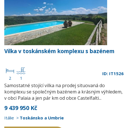
Vilka v toskánském komplexu s bazénem
ID: IT1526
2
1
Samostatné stojící vilka na prodej situovaná do
komplexu se společným bazénem a krásným výhledem,
v obci Palaia a jen pár km od obce Castelfalti...
9 439 950 Kč
Itálie
Toskánsko a Umbrie