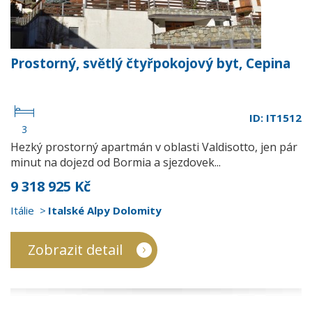
Prostorný, světlý čtyřpokojový byt, Cepina
ID: IT1512
3
Hezký prostorný apartmán v oblasti Valdisotto, jen pár
minut na dojezd od Bormia a sjezdovek...
9 318 925 Kč
Itálie
Italské Alpy Dolomity
Zobrazit detail