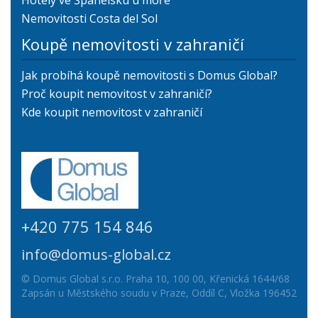
Hotely ve Španělsku u moře
Nemovitosti Costa del Sol
Koupě nemovitosti v zahraničí
Jak probíhá koupě nemovitosti s Domus Global?
Proč koupit nemovitost v zahraničí?
Kde koupit nemovitost v zahraničí
+420 775 154 846
info@domus-global.cz
© Domus Global s.r.o. Praha 10, 100 00, Křenická 1644/68
Zapsán u Městského soudu v Praze, Oddíl C, Vložka 196452