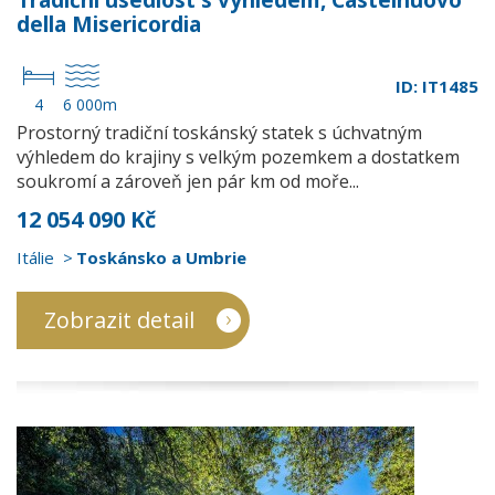
Tradiční usedlost s výhledem, Castelnuovo
della Misericordia
ID: IT1485
4
6 000m
Prostorný tradiční toskánský statek s úchvatným
výhledem do krajiny s velkým pozemkem a dostatkem
soukromí a zároveň jen pár km od moře...
12 054 090 Kč
Itálie
Toskánsko a Umbrie
Zobrazit detail