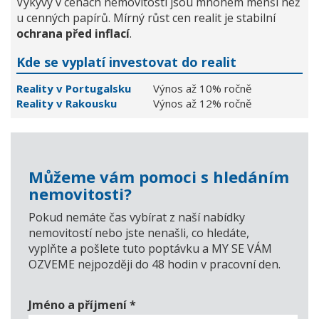
Výkyvy v cenách nemovitostí jsou mnohem menší než
u cenných papírů. Mírný růst cen realit je stabilní
ochrana před inflací
.
Kde se vyplatí investovat do realit
Reality v Portugalsku
Výnos až 10% ročně
Reality v Rakousku
Výnos až 12% ročně
Můžeme vám pomoci s hledáním
nemovitosti?
Pokud nemáte čas vybírat z naší nabídky
nemovitostí nebo jste nenašli, co hledáte,
vyplňte a pošlete tuto poptávku a MY SE VÁM
OZVEME nejpozději do 48 hodin v pracovní den.
Jméno a příjmení
*