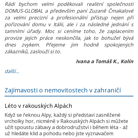
Rádi bychom velmi poděkovali realitní společnosti
DOMUS-GLOBAL a především paní Zuzaně Čmakalové
za velmi precizní a profesionální přístup nejen při
pořizování domu v Itálii, ale i za následné jednání s
tamními úřady. Moc si ceníme toho, že zaplacením
provize jejich práce neskončila, jak to bohužel bývá
dnes zvykem. Přejeme jim hodně spokojených
zákazníků, zaslouží si to.
Ivana a Tomáš K., Kolín
další...
Zajímavosti o nemovitostech v zahraničí
Léto v rakouských Alpách
Když se řeknou Alpy, každý si představí zasněžené
vrcholky hor, nicméně v Rakouských Alpách si můžete
užít spoustu zábavy a dobrodružství i během léta - až
už hledáte klid a pohodu nebo jste vyznavačem