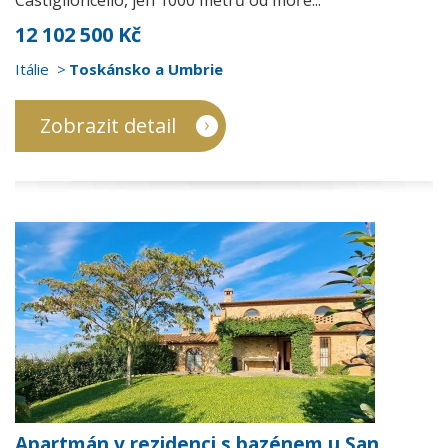
Castiglioncello, jen 1000 metrů od moře...
12 102 500 Kč
Itálie
Toskánsko a Umbrie
Zobrazit detail
Apartmán v rezidenci s bazénem u San