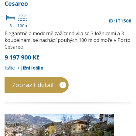
Cesareo
ID: IT1508
3
100m
Elegantně a moderně zažízená vila se 3 ložnicemi a 3
koupelnami se nachází pouhých 100 m od moře v Porto
Cesareo.
9 197 900 Kč
Itálie
Jižní Itálie
Zobrazit detail