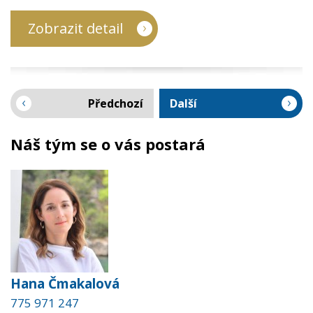
Zobrazit detail
Předchozí
Další
Náš tým se o vás postará
Hana Čmakalová
775 971 247