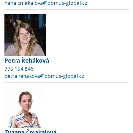
hana.cmakalova@domus-global.cz
Petra Řeháková
775 154 846
petra.rehakova@domus-global.cz
Zuzana Čmakalová