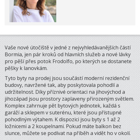
Vaše nové útočiště v jedné z nejvyhledávanějších částí
Bormia, jen pár kroků od hlavních služeb a nové lávky
pro pěší přes potok Frodolfo, po kterých se dostanete
pěšky k lanovkám.
Tyto byty na prodej jsou součástí moderní rezidenční
budovy, navržené tak, aby poskytovala pohodlí a
udržitelnost. Díky příznivé orientaci na jihovýchod a
jihozápad jsou prostory zaplaveny přirozeným světlem.
Komplex zahrnuje pět bytových jednotek, každá s
garáží a sklepem v suterénu, které jsou přístupné
pohodlným výtahem. K dispozici jsou byty s 1 až 2
ložnicemi a 2 koupelnami. Pokud máte balkon bez
slunce, můžete se podívat na příběh a vidět ho v okolí.