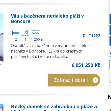
Vila s bazénem nedaleko pláží v
Boncore
ID: IT1507
2
1
1 200m
Osobitá vila s bazénem v maurském stylu se
nachází v Boncore, 1,2 km od krásných
písečných pláží v Torre Lapillo.
6 051 250 Kč
Zobrazit detail
N
Hezký domek se zahrádkou u pláže a