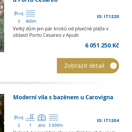
ID: IT1220
3
400m
Velký dům jen pár kroků od písečné pláže v
oblasti Porto Cesareo v Apulii
6 051 250 Kč
Zobrazit detail
Moderní vila s bazénem u Carovigna
ID: IT1204
2
1
ano
3 000m