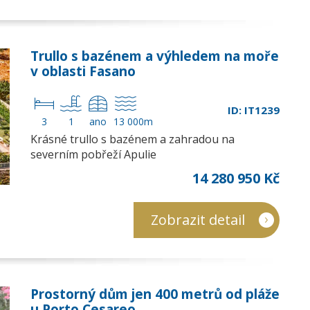
Trullo s bazénem a výhledem na moře
v oblasti Fasano
ID: IT1239
3
1
ano
13 000m
Krásné trullo s bazénem a zahradou na
severním pobřeží Apulie
14 280 950 Kč
Zobrazit detail
Prostorný dům jen 400 metrů od pláže
u Porto Cesareo