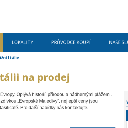
LOKALITY
PRŮVODCE KOUPÍ
NAŠE SL
Jižní Itálie
tálii na prodej
ů Evropy. Oplývá historií, přírodou a nádhernými plážemi.
přezdívkou „Evropské Maledivy“, nejlepší ceny jsou
Basilicatě. Pro další nabídky nás kontaktujte.