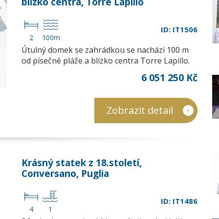
blízko centra, Torre Lapillo
ID: IT1506
2
100m
Útulný domek se zahrádkou se nachází 100 m
od písečné pláže a blízko centra Torre Lapillo.
6 051 250 Kč
Zobrazit detail
Krásný statek z 18.století,
Conversano, Puglia
ID: IT1486
4
1