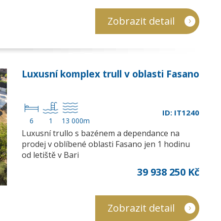
Zobrazit detail
Luxusní komplex trull v oblasti Fasano
ID: IT1240
6
1
13 000m
Luxusní trullo s bazénem a dependance na
prodej v oblíbené oblasti Fasano jen 1 hodinu
od letiště v Bari
39 938 250 Kč
Zobrazit detail