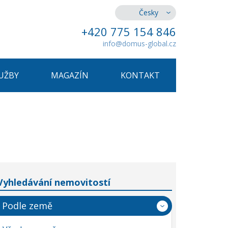
Česky
+420 775 154 846
info@domus-global.cz
UŽBY
MAGAZÍN
KONTAKT
Vyhledávání nemovitostí
Podle země