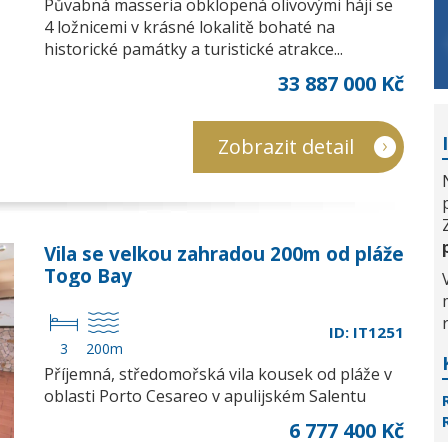
Půvabná masseria obklopená olivovými háji se
4 ložnicemi v krásné lokalitě bohaté na
historické památky a turistické atrakce...
33 887 000 Kč
Zobrazit detail
Vila se velkou zahradou 200m od pláže
Togo Bay
ID: IT1251
3
200m
Příjemná, středomořská vila kousek od pláže v
oblasti Porto Cesareo v apulijském Salentu
6 777 400 Kč