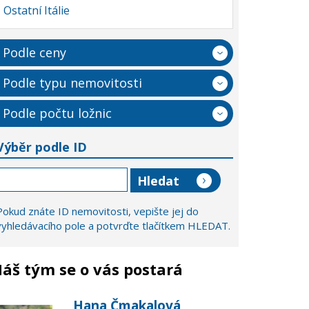
Ostatní Itálie
Podle ceny
Podle typu nemovitosti
Podle počtu ložnic
Výběr podle ID
Pokud znáte ID nemovitosti, vepište jej do
vyhledávacího pole a potvrďte tlačítkem HLEDAT.
áš tým se o vás postará
Hana Čmakalová