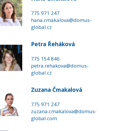
775 971 247
hana.cmakalova@domus-
global.cz
Petra Řeháková
775 154 846
petra.rehakova@domus-
global.cz
Zuzana Čmakalová
775 971 247
zuzana.cmakalova@domus-
global.com