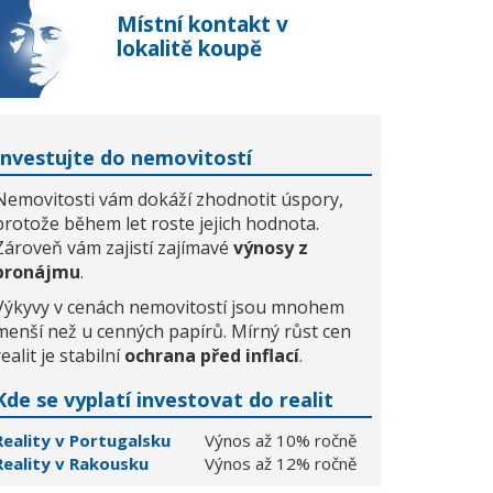
Místní kontakt v
lokalitě koupě
Investujte do nemovitostí
Nemovitosti vám dokáží zhodnotit úspory,
protože během let roste jejich hodnota.
Zároveň vám zajistí zajímavé
výnosy z
pronájmu
.
Výkyvy v cenách nemovitostí jsou mnohem
menší než u cenných papírů. Mírný růst cen
realit je stabilní
ochrana před inflací
.
Kde se vyplatí investovat do realit
Reality v Portugalsku
Výnos až 10% ročně
Reality v Rakousku
Výnos až 12% ročně