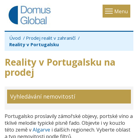
Toggle
Menu
navigatio
Úvod
Prodej realit v zahraničí
Reality v Portugalsku
Reality v Portugalsku na
prodej
Vyhledávání nemovitostí
Portugalsko proslavily zámořské objevy, portské víno a
tklivé melodie typické písně fado. Objevte i vy kouzlo
této země v
Algarve
i dalších regionech.
Vyberte oblast
a typ nemovitosti podle filtrů.