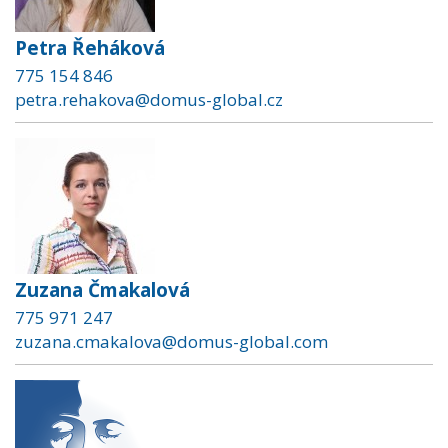
Petra Řeháková
775 154 846
petra.rehakova@domus-global.cz
Zuzana Čmakalová
775 971 247
zuzana.cmakalova@domus-global.com