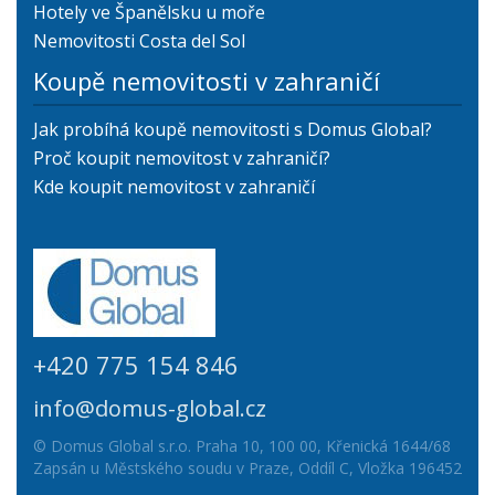
Hotely ve Španělsku u moře
Nemovitosti Costa del Sol
Koupě nemovitosti v zahraničí
Jak probíhá koupě nemovitosti s Domus Global?
Proč koupit nemovitost v zahraničí?
Kde koupit nemovitost v zahraničí
+420 775 154 846
info@domus-global.cz
© Domus Global s.r.o. Praha 10, 100 00, Křenická 1644/68
Zapsán u Městského soudu v Praze, Oddíl C, Vložka 196452