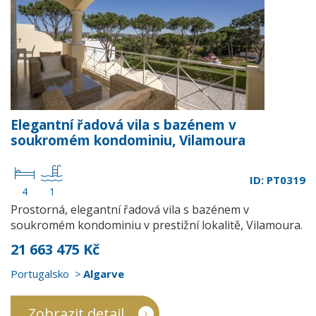
Elegantní řadová vila s bazénem v
soukromém kondominiu, Vilamoura
ID: PT0319
4
1
Prostorná, elegantní řadová vila s bazénem v
soukromém kondominiu v prestižní lokalitě, Vilamoura.
21 663 475 Kč
Portugalsko
Algarve
Zobrazit detail