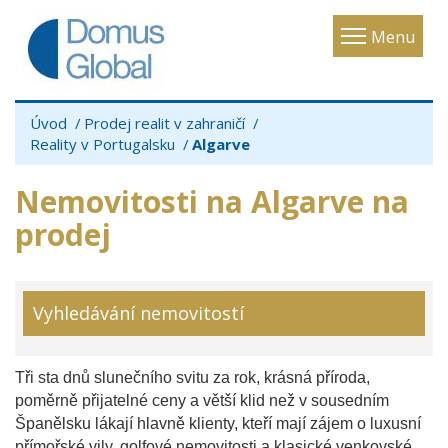
Toggle
Menu
navigatio
Úvod
Prodej realit v zahraničí
Reality v Portugalsku
Algarve
Nemovitosti na Algarve na
prodej
Vyhledávání nemovitostí
Tři sta dnů slunečního svitu za rok, krásná příroda,
poměrně přijatelné ceny a větší klid než v sousedním
Španělsku lákají hlavně klienty, kteří mají zájem o luxusní
přímořské vily, golfové nemovitosti a klasické venkovské