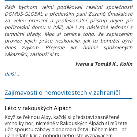
Rádi bychom velmi poděkovali realitní společnosti
DOMUS-GLOBAL a především paní Zuzaně Čmakalové
za velmi precizní a profesionální přístup nejen při
pořizování domu v Itálii, ale i za následné jednání s
tamními úřady. Moc si ceníme toho, že zaplacením
provize jejich práce neskončila, jak to bohužel bývá
dnes zvykem. Přejeme jim hodně spokojených
zákazníků, zaslouží si to.
Ivana a Tomáš K., Kolín
další...
Zajímavosti o nemovitostech v zahraničí
Léto v rakouských Alpách
Když se řeknou Alpy, každý si představí zasněžené
vrcholky hor, nicméně v Rakouských Alpách si můžete
užít spoustu zábavy a dobrodružství i během léta - až
už hledáte klid a pohodu nebo jste vyznavačem