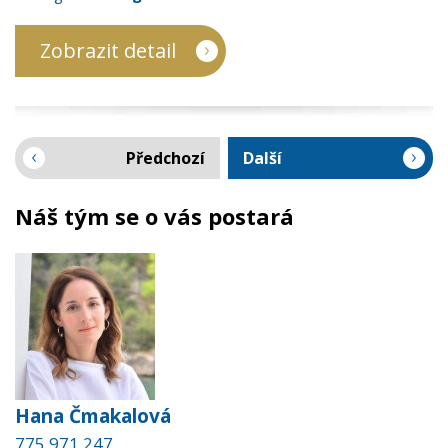
Zobrazit detail
Předchozí
Další
Náš tým se o vás postará
Hana Čmakalová
775 971 247