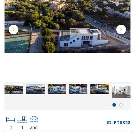
ID: PT0328
4
1
ano