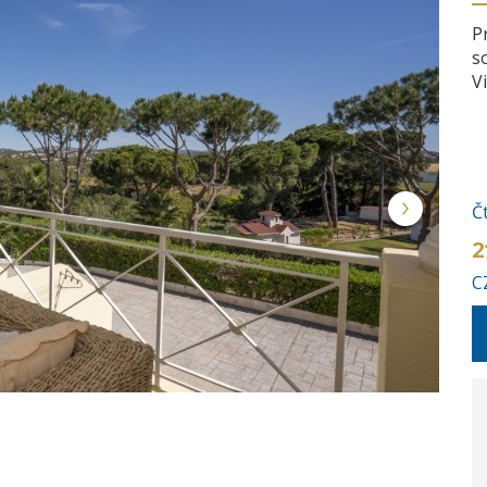
P
s
V
Č
2
C