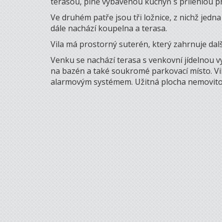
terasou, plně vybavenou kuchyň s přilehlou p
Ve druhém patře jsou tři ložnice, z nichž jedn
dále nachází koupelna a terasa.
Vila má prostorný suterén, který zahrnuje dalš
Venku se nachází terasa s venkovní jídelnou
na bazén a také soukromé parkovací místo. Vila
alarmovým systémem. Užitná plocha nemovitos