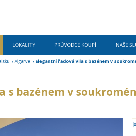
LOKALITY
PRŮVODCE KOUPÍ
NAŠE SL
alsku
Algarve
Elegantní řadová vila s bazénem v soukro
ila s bazénem v soukromé