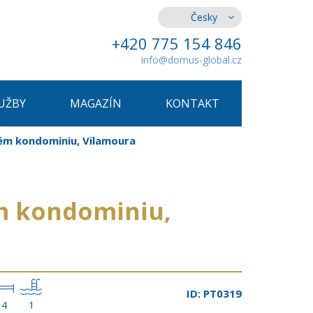
Česky
+420 775 154 846
info@domus-global.cz
UŽBY
MAGAZÍN
KONTAKT
mém kondominiu, Vilamoura
m kondominiu,
ID: PT0319
4
1