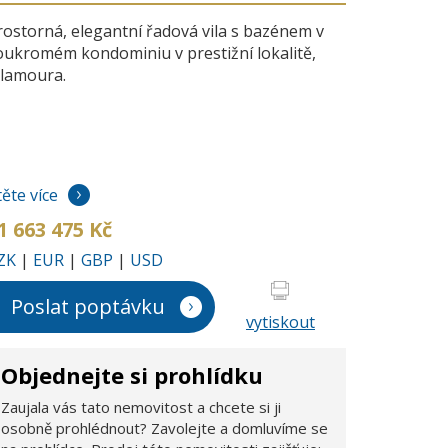
rostorná, elegantní řadová vila s bazénem v
oukromém kondominiu v prestižní lokalitě,
ilamoura.
těte více
1 663 475 Kč
ZK
|
EUR
|
GBP
|
USD
Poslat poptávku
vytiskout
Objednejte si prohlídku
Zaujala vás tato nemovitost a chcete si ji
osobně prohlédnout? Zavolejte a domluvíme se