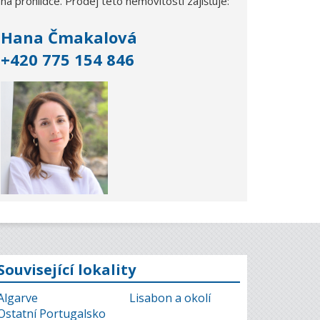
na prohlídce. Prodej této nemovitosti zajišťuje:
Hana Čmakalová
+420 775 154 846
Související lokality
Algarve
Lisabon a okolí
Ostatní Portugalsko