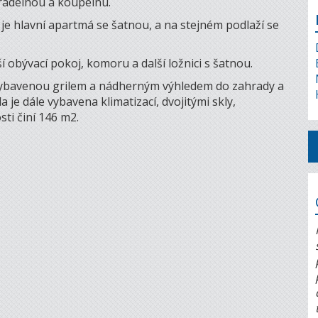
rádelnou a koupelnu.
a je hlavní apartmá se šatnou, a na stejném podlaží se
í obývací pokoj, komoru a další ložnici s šatnou.
 vybavenou grilem a nádherným výhledem do zahrady a
 je dále vybavena klimatizací, dvojitými skly,
ti činí 146 m2.