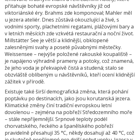
přitahuje bohaté evropské návštěvníky již od
viktoriánské éry. Brahms zde komponoval; Mahler měl
u jezera ateliér. Dnes zůstává okouzlující a živé, s
vodními sporty, plachetními regatami, plážovými bary a
v letních měsících zde vzkvétá restaurační a noční život.
Millstätter See je větší a klidnější, obklopené
zalesněnými svahy a poseté půvabnými městečky.
Weissensee – nejvýše položené rakouské koupaliště –
je napájeno výhradně prameny a potoky, což znamená,
že jeho voda je překvapivě čistá a studená; stalo se
obzvláště oblíbeným u návštěvníků, kteří ocení klidnější
zážitek v přírodě.
Existuje také širší demografická změna, která pohání
poptávku po destinacích, jako jsou korutanská jezera.
Klimatické změny činí tradiční evropskou letní
dovolenou – zejména na pobřeží Středozemního moře
– stále nepříjemnější. Srpnové teploty podél
chorvatského, řeckého a španělského pobřeží
pravidelně přesahují 35 °C, někdy dosahují až 40 °C, což
je skutečně nepříjemné pro delší pobyt venku. Jezera v