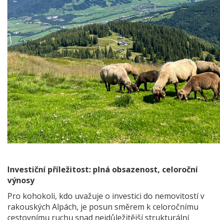
Investiční příležitost: plná obsazenost, celoroční
výnosy
Pro kohokoli, kdo uvažuje o investici do nemovitostí v
rakouských Alpách, je posun směrem k celoročnímu
cestovnímu ruchu snad nejdůležitější strukturální