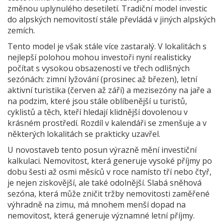
změnou uplynulého desetiletí. Tradiční model investic
do alpských nemovitostí stále převládá v jiných alpských
zemích.
Tento model je však stále více zastaralý. V lokalitách s
nejlepší polohou mohou investoři nyní realisticky
počítat s vysokou obsazeností ve třech odlišných
sezónách: zimní lyžování (prosinec až březen), letní
aktivní turistika (červen až září) a mezisezóny na jaře a
na podzim, které jsou stále oblíbenější u turistů,
cyklistů a těch, kteří hledají klidnější dovolenou v
krásném prostředí. Rozdíl v kalendáři se zmenšuje a v
některých lokalitách se prakticky uzavřel.
U novostaveb tento posun výrazně mění investiční
kalkulaci. Nemovitost, která generuje vysoké příjmy po
dobu šesti až osmi měsíců v roce namísto tří nebo čtyř,
je nejen ziskovější, ale také odolnější. Slabá sněhová
sezóna, která může zničit tržby nemovitosti zaměřené
výhradně na zimu, má mnohem menší dopad na
nemovitost, která generuje významné letní příjmy.