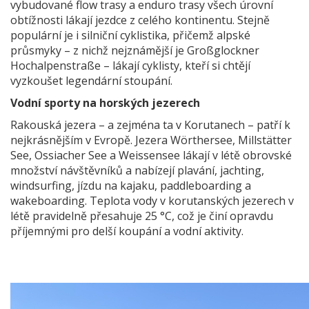
vybudované flow trasy a enduro trasy všech úrovní
obtížnosti lákají jezdce z celého kontinentu. Stejně
populární je i silniční cyklistika, přičemž alpské
průsmyky – z nichž nejznámější je Großglockner
Hochalpenstraße – lákají cyklisty, kteří si chtějí
vyzkoušet legendární stoupání.
Vodní sporty na horských jezerech
Rakouská jezera – a zejména ta v Korutanech – patří k
nejkrásnějším v Evropě. Jezera Wörthersee, Millstätter
See, Ossiacher See a Weissensee lákají v létě obrovské
množství návštěvníků a nabízejí plavání, jachting,
windsurfing, jízdu na kajaku, paddleboarding a
wakeboarding. Teplota vody v korutanských jezerech v
létě pravidelně přesahuje 25 °C, což je činí opravdu
příjemnými pro delší koupání a vodní aktivity.