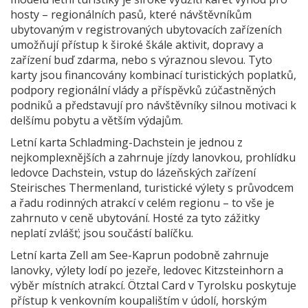
hosty – regionálních pasů, které návštěvníkům
ubytovaným v registrovaných ubytovacích zařízeních
umožňují přístup k široké škále aktivit, dopravy a
zařízení buď zdarma, nebo s výraznou slevou. Tyto
karty jsou financovány kombinací turistických poplatků,
podpory regionální vlády a příspěvků zúčastněných
podniků a představují pro návštěvníky silnou motivaci k
delšímu pobytu a větším výdajům.
Letní karta Schladming-Dachstein je jednou z
nejkomplexnějších a zahrnuje jízdy lanovkou, prohlídku
ledovce Dachstein, vstup do lázeňských zařízení
Steirisches Thermenland, turistické výlety s průvodcem
a řadu rodinných atrakcí v celém regionu – to vše je
zahrnuto v ceně ubytování. Hosté za tyto zážitky
neplatí zvlášť; jsou součástí balíčku.
Letní karta Zell am See-Kaprun podobně zahrnuje
lanovky, výlety lodí po jezeře, ledovec Kitzsteinhorn a
výběr místních atrakcí. Ötztal Card v Tyrolsku poskytuje
přístup k venkovním koupalištím v údolí, horským