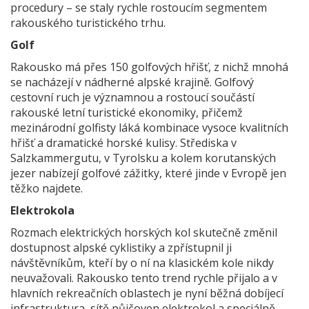
procedury – se staly rychle rostoucím segmentem
rakouského turistického trhu.
Golf
Rakousko má přes 150 golfových hřišť, z nichž mnohá
se nacházejí v nádherné alpské krajině. Golfový
cestovní ruch je významnou a rostoucí součástí
rakouské letní turistické ekonomiky, přičemž
mezinárodní golfisty láká kombinace vysoce kvalitních
hřišť a dramatické horské kulisy. Střediska v
Salzkammergutu, v Tyrolsku a kolem korutanských
jezer nabízejí golfové zážitky, které jinde v Evropě jen
těžko najdete.
Elektrokola
Rozmach elektrických horských kol skutečně změnil
dostupnost alpské cyklistiky a zpřístupnil ji
návštěvníkům, kteří by o ní na klasickém kole nikdy
neuvažovali. Rakousko tento trend rychle přijalo a v
hlavních rekreačních oblastech je nyní běžná dobíjecí
infrastruktura, sítě půjčoven elektrokol a speciálně