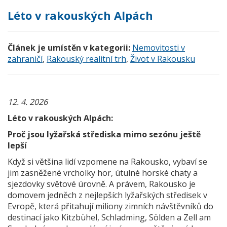
Léto v rakouských Alpách
Článek je umístěn v kategorii:
Nemovitosti v
zahraničí
,
Rakouský realitní trh
,
Život v Rakousku
12. 4. 2026
Léto v rakouských Alpách:
Proč jsou lyžařská střediska mimo sezónu ještě
lepší
Když si většina lidí vzpomene na Rakousko, vybaví se
jim zasněžené vrcholky hor, útulné horské chaty a
sjezdovky světové úrovně. A právem, Rakousko je
domovem jedněch z nejlepších lyžařských středisek v
Evropě, která přitahují miliony zimních návštěvníků do
destinací jako Kitzbühel, Schladming, Sölden a Zell am