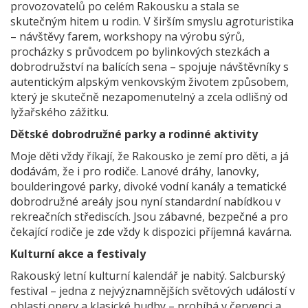
provozovatelů po celém Rakousku a stala se
skutečným hitem u rodin. V širším smyslu agroturistika
– návštěvy farem, workshopy na výrobu sýrů,
procházky s průvodcem po bylinkových stezkách a
dobrodružství na balících sena – spojuje návštěvníky s
autentickým alpským venkovským životem způsobem,
který je skutečně nezapomenutelný a zcela odlišný od
lyžařského zážitku.
Dětské dobrodružné parky a rodinné aktivity
Moje děti vždy říkají, že Rakousko je zemí pro děti, a já
dodávám, že i pro rodiče. Lanové dráhy, lanovky,
boulderingové parky, divoké vodní kanály a tematické
dobrodružné areály jsou nyní standardní nabídkou v
rekreačních střediscích. Jsou zábavné, bezpečné a pro
čekající rodiče je zde vždy k dispozici příjemná kavárna.
Kulturní akce a festivaly
Rakouský letní kulturní kalendář je nabitý. Salcburský
festival – jedna z nejvýznamnějších světových událostí v
oblasti opery a klasické hudby – probíhá v červenci a