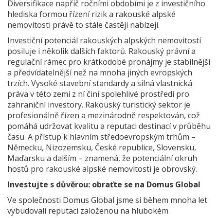
Diversifikace napříč ročními obdobími je z investičního
hlediska formou řízení rizik a rakouské alpské
nemovitosti právě to stále častěji nabízejí.
Investiční potenciál rakouských alpských nemovitostí
posiluje i několik dalších faktorů. Rakouský právní a
regulační rámec pro krátkodobé pronájmy je stabilnější
a předvídatelnější než na mnoha jiných evropských
trzích. Vysoké stavební standardy a silná vlastnická
práva v této zemi z ní činí spolehlivé prostředí pro
zahraniční investory. Rakouský turistický sektor je
profesionálně řízen a mezinárodně respektován, což
pomáhá udržovat kvalitu a reputaci destinací v průběhu
času. A přístup k hlavním středoevropským trhům –
Německu, Nizozemsku, České republice, Slovensku,
Maďarsku a dalším – znamená, že potenciální okruh
hostů pro rakouské alpské nemovitosti je obrovský.
Investujte s důvěrou: obraťte se na Domus Global
Ve společnosti Domus Global jsme si během mnoha let
vybudovali reputaci založenou na hlubokém