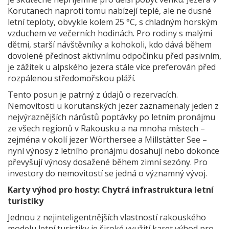
Korutanech naproti tomu nabízejí teplé, ale ne dusné
letní teploty, obvykle kolem 25 °C, s chladným horským
vzduchem ve večerních hodinách. Pro rodiny s malými
dětmi, starší návštěvníky a kohokoli, kdo dává během
dovolené přednost aktivnímu odpočinku před pasivním,
je zážitek u alpského jezera stále více preferován před
rozpálenou středomořskou pláží.
Tento posun je patrný z údajů o rezervacích.
Nemovitosti u korutanských jezer zaznamenaly jeden z
nejvýraznějších nárůstů poptávky po letním pronájmu
ze všech regionů v Rakousku a na mnoha místech –
zejména v okolí jezer Wörthersee a Millstätter See –
nyní výnosy z letního pronájmu dosahují nebo dokonce
převyšují výnosy dosažené během zimní sezóny. Pro
investory do nemovitostí se jedná o významný vývoj.
Karty výhod pro hosty: Chytrá infrastruktura letní
turistiky
Jednou z nejinteligentnějších vlastností rakouského
modelu letní turistiky je široké využití karet výhod pro