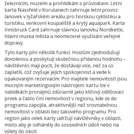
železnicím, muzeím a prohlídkám s průvodcem. Letní
karta Nassfeld v Korutanech zahrnuje letní provoz
lanovek v lyžařském areálu pro horskou cyklistiku a
turistiku, venkovní koupaliště a krytý aquapark. Karta
Innsbruck Card zahrnuje slavnou lanovku Nordkette,
hlavní muzea města a neomezené využívání veřejné
dopravy.
Tyto karty plní několik funkcí. Hostům zjednodušují
dovolenou a poskytují skutečnou přidanou hodnotu –
návštěvníci mají pocit, že dostávají více, než za co
zaplatili, což zvyšuje jejich spokojenost a vede k
opakovaným rezervacím. Pro majitele nemovitostí jsou
mocným marketingovým nástrojem: kartu lze v
nabídkách pronájmů zdůraznit jako klíčový odlišovací
prvek a často činí nemovitost v regionu, kde se do
programu zapojila, atraktivnější než srovnatelnou
nemovitost v oblasti bez takového programu. Pro
region jako celek karty udržují návštěvníky v oblasti,
místo aby je odháněly do sousedních údolí nebo na
výlety do okolí.