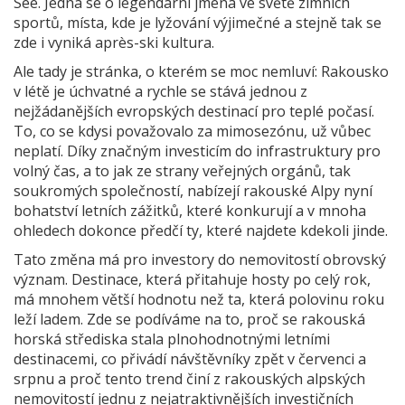
See. Jedná se o legendární jména ve světě zimních
sportů, místa, kde je lyžování výjimečné a stejně tak se
zde i vyniká après-ski kultura.
Ale tady je stránka, o kterém se moc nemluví: Rakousko
v létě je úchvatné a rychle se stává jednou z
nejžádanějších evropských destinací pro teplé počasí.
To, co se kdysi považovalo za mimosezónu, už vůbec
neplatí. Díky značným investicím do infrastruktury pro
volný čas, a to jak ze strany veřejných orgánů, tak
soukromých společností, nabízejí rakouské Alpy nyní
bohatství letních zážitků, které konkurují a v mnoha
ohledech dokonce předčí ty, které najdete kdekoli jinde.
Tato změna má pro investory do nemovitostí obrovský
význam. Destinace, která přitahuje hosty po celý rok,
má mnohem větší hodnotu než ta, která polovinu roku
leží ladem. Zde se podíváme na to, proč se rakouská
horská střediska stala plnohodnotnými letními
destinacemi, co přivádí návštěvníky zpět v červenci a
srpnu a proč tento trend činí z rakouských alpských
nemovitostí jednu z nejatraktivnějších investičních