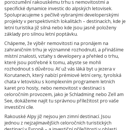
porozumění rakouskému trhu s nemovitostmi a
specifické dynamice investic do alpských letovisek.
Spolupracujeme s pečlivě vybranými developerskými
projekty v perspektivních lokalitách – destinacích, kde je
letní turistika již silná nebo kde jsou jasně položeny
základy pro silnou letní poptávku.
Chápeme, že výběr nemovitosti na pronájem na
zahraničním trhu je významné rozhodnutí, a přinášíme
místní znalosti, vztahy s developery a přehled o trhu,
které jsou potřebné k tomu, abyste se mohli
rozhodnout s důvěrou. Ať už vás láká byt u jezera v
Korutanech, který nabízí prémiové letní ceny, tyrolská
chata v letovisku s komplexním programem letních
karet pro hosty, nebo nemovitost v destinaci s
celoročním provozem, jako je Schladming nebo Zell am
See, dokážeme najít tu správnou příležitost pro vaše
investiční cíle.
Rakouské Alpy již nejsou jen zimní destinací. Jsou
jednou z nejzajímavějších celoročních turistických
destinací v Evropě – a investiční příležitosti v oblasti