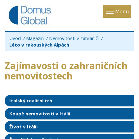
Toggle
Menu
navigatio
Úvod
Magazín
Nemovitosti v zahraničí
Léto v rakouských Alpách
Zajímavosti o zahraničních
nemovitostech
Italský realitní trh
Koupě nemovitosti v Itálii
Život v Itálii