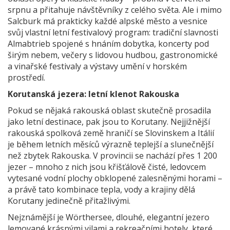
srpnu a přitahuje návštěvníky z celého světa. Ale i mimo
Salcburk má prakticky každé alpské město a vesnice
svůj vlastní letní festivalový program: tradiční slavnosti
Almabtrieb spojené s hnáním dobytka, koncerty pod
širým nebem, večery s lidovou hudbou, gastronomické
a vinařské festivaly a výstavy umění v horském
prostředí.
Korutanská jezera: letní klenot Rakouska
Pokud se nějaká rakouská oblast skutečně prosadila
jako letní destinace, pak jsou to Korutany. Nejjižnější
rakouská spolková země hraničí se Slovinskem a Itálií
je během letních měsíců výrazně teplejší a slunečnější
než zbytek Rakouska. V provincii se nachází přes 1 200
jezer – mnoho z nich jsou křišťálově čisté, ledovcem
vytesané vodní plochy obklopené zalesněnými horami –
a právě tato kombinace tepla, vody a krajiny dělá
Korutany jedinečně přitažlivými.
Nejznámější je Wörthersee, dlouhé, elegantní jezero
lemované krásnými vilami a rekreačními hotely, které