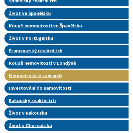
Španělský realitní trh
Život ve Španělsku
Koupě nemovitosti ve Španělsku
Život v Portugalsku
Francouzský realitní trh
Koupě nemovitosti v Londýně
Nemovitosti v zahraničí
Investování do nemovitostí
Rakouský realitní trh
Život v Rakousku
Život v Chorvatsku