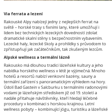
Via ferrata a lezení
Rakouské Alpy nabízejí jedny z nejlepších ferrat na
světě – horské trasy s fixními lany, které umožňují i
lidem bez technických lezeckých dovedností zdolat
dramatické skalní stěny s bezpečnostním vybavením.
Lezecké haly, lezecké školy a prohlídky s průvodcem to
zpřístupňují jak začátečníkům, tak zkušeným lezcům.
Alpské wellness a termální lázně
Rakousko má dlouhou tradici lázeňské kultury a jeho
nabídka horského wellness v létě je výjimečná. Mnoho
hotelů a resortů nabízí venkovní bazény, sauny a
termální zařízení s panoramatickým výhledem na hory.
Údolí Bad Gastein v Salcburku s termálními radonovými
vodami je lázeňským střediskem již od 19. století a
nadále přitahuje návštěvníky, kteří hledají léčebné
procedury v kombinaci s horskou krajinou. Letní
wellness pobyty – kombinující jógu, turistiku a lázeňské