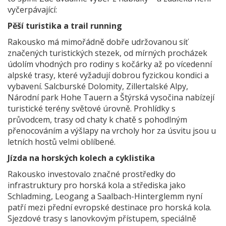
vyčerpávající:
Pěší turistika a trail running
Rakousko má mimořádně dobře udržovanou síť
značených turistických stezek, od mírných procházek
údolím vhodných pro rodiny s kočárky až po vícedenní
alpské trasy, které vyžadují dobrou fyzickou kondici a
vybavení. Salcburské Dolomity, Zillertalské Alpy,
Národní park Hohe Tauern a Štýrská vysočina nabízejí
turistické terény světové úrovně. Prohlídky s
průvodcem, trasy od chaty k chatě s pohodlným
přenocováním a výšlapy na vrcholy hor za úsvitu jsou u
letních hostů velmi oblíbené.
Jízda na horských kolech a cyklistika
Rakousko investovalo značné prostředky do
infrastruktury pro horská kola a střediska jako
Schladming, Leogang a Saalbach-Hinterglemm nyní
patří mezi přední evropské destinace pro horská kola.
Sjezdové trasy s lanovkovým přístupem, speciálně