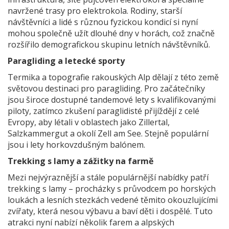
navržené trasy pro elektrokola. Rodiny, starší
návštěvníci a lidé s různou fyzickou kondicí si nyní
mohou společně užít dlouhé dny v horách, což značně
rozšířilo demografickou skupinu letních návštěvníků.
Paragliding a letecké sporty
Termika a topografie rakouských Alp dělají z této země
světovou destinaci pro paragliding. Pro začátečníky
jsou široce dostupné tandemové lety s kvalifikovanými
piloty, zatímco zkušení paraglidisté přijíždějí z celé
Evropy, aby létali v oblastech jako Zillertal,
Salzkammergut a okolí Zell am See. Stejně populární
jsou i lety horkovzdušným balónem.
Trekking s lamy a zážitky na farmě
Mezi nejvýraznější a stále populárnější nabídky patří
trekking s lamy – procházky s průvodcem po horských
loukách a lesních stezkách vedené těmito okouzlujícími
zvířaty, která nesou výbavu a baví děti i dospělé. Tuto
atrakci nyní nabízí několik farem a alpských