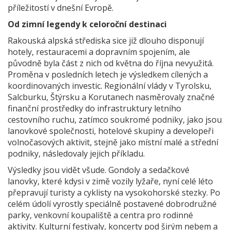
příležitostí v dnešní Evropě.
Od zimní legendy k celoroční destinaci
Rakouská alpská střediska sice již dlouho disponují
hotely, restauracemi a dopravním spojením, ale
původně byla část z nich od května do října nevyužitá.
Proměna v posledních letech je výsledkem cílených a
koordinovaných investic. Regionální vlády v Tyrolsku,
Salcburku, Štýrsku a Korutanech nasměrovaly značné
finanční prostředky do infrastruktury letního
cestovního ruchu, zatímco soukromé podniky, jako jsou
lanovkové společnosti, hotelové skupiny a developeři
volnočasových aktivit, stejně jako místní malé a střední
podniky, následovaly jejich příkladu.
Výsledky jsou vidět všude. Gondoly a sedačkové
lanovky, které kdysi v zimě vozily lyžaře, nyní celé léto
přepravují turisty a cyklisty na vysokohorské stezky. Po
celém údolí vyrostly speciálně postavené dobrodružné
parky, venkovní koupaliště a centra pro rodinné
aktivity. Kulturní festivaly, koncerty pod širým nebem a