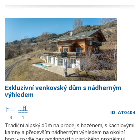
Exkluzivní venkovský dům s nádherným
výhledem
ID: AT0404
3
1
Tradiční alpský dům na prodej s bazénem, s kachlovými
kamny a především nádherným výhledem na okolní
hory - to vše bez povinnosti turistického pronájmu!