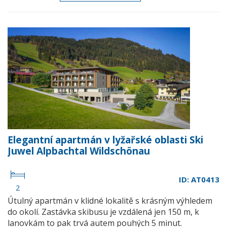
Elegantní apartmán v lyžařské oblasti Ski
Juwel Alpbachtal Wildschönau
ID: AT0413
2
Útulný apartmán v klidné lokalitě s krásným výhledem
do okolí. Zastávka skibusu je vzdálená jen 150 m, k
lanovkám to pak trvá autem pouhých 5 minut.