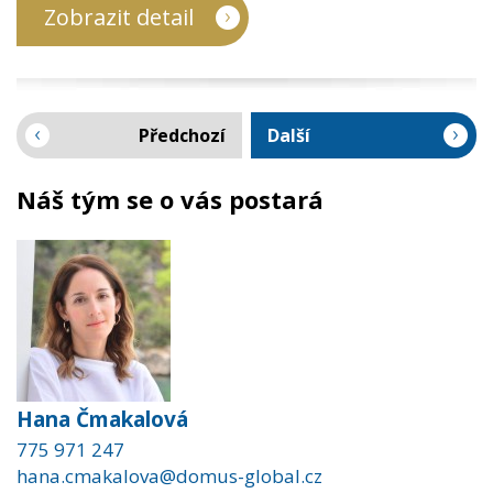
Zobrazit detail
Předchozí
Další
Náš tým se o vás postará
Hana Čmakalová
775 971 247
hana.cmakalova@domus-global.cz