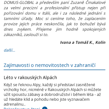
DOMUS-GLOBAL a především paní Zuzaně Čmakalové
za velmi precizní a profesionální přístup nejen při
pořizování domu v Itálii, ale i za následné jednání s
tamními úřady. Moc si ceníme toho, že zaplacením
provize jejich práce neskončila, jak to bohužel bývá
dnes zvykem. Přejeme jim hodně spokojených
zákazníků, zaslouží si to.
Ivana a Tomáš K., Kolín
další...
Zajímavosti o nemovitostech v zahraničí
Léto v rakouských Alpách
Když se řeknou Alpy, každý si představí zasněžené
vrcholky hor, nicméně v Rakouských Alpách si můžete
užít spoustu zábavy a dobrodružství i během léta - až
už hledáte klid a pohodu nebo jste vyznavačem
adrenalinu...