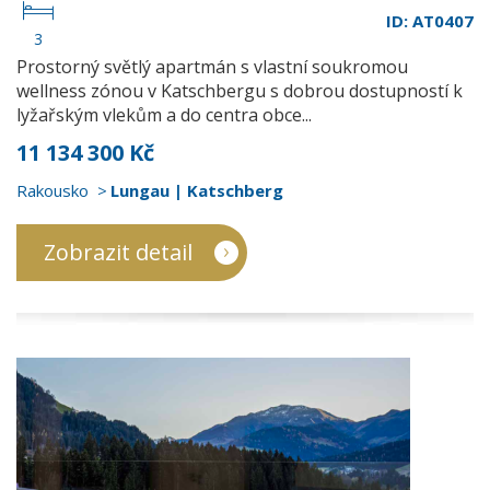
ID: AT0407
3
Prostorný světlý apartmán s vlastní soukromou
wellness zónou v Katschbergu s dobrou dostupností k
lyžařským vlekům a do centra obce...
11 134 300 Kč
Rakousko
Lungau | Katschberg
Zobrazit detail