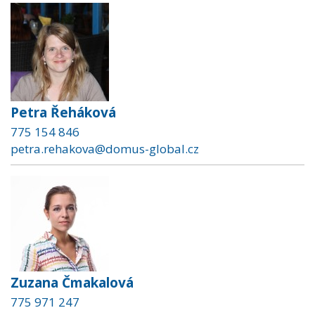
Petra Řeháková
775 154 846
petra.rehakova@domus-global.cz
Zuzana Čmakalová
775 971 247