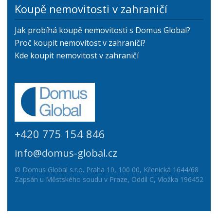
Koupě nemovitosti v zahraničí
Jak probíhá koupě nemovitosti s Domus Global?
Proč koupit nemovitost v zahraničí?
Kde koupit nemovitost v zahraničí
+420 775 154 846
info@domus-global.cz
© Domus Global s.r.o. Praha 10, 100 00, Křenická 1644/68
Zapsán u Městského soudu v Praze, Oddíl C, Vložka 196452