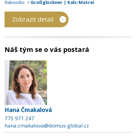
Rakousko
Großglockner | Kals-Matrei
Zobrazit detail
Náš tým se o vás postará
Hana Čmakalová
775 971 247
hana.cmakalova@domus-global.cz