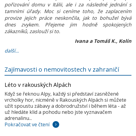
pořizování domu v Itálii, ale i za následné jednání s
tamními úřady. Moc si ceníme toho, že zaplacením
provize jejich práce neskončila, jak to bohužel bývá
dnes zvykem. Přejeme jim hodně spokojených
zákazníků, zaslouží si to.
Ivana a Tomáš K., Kolín
další...
Zajímavosti o nemovitostech v zahraničí
Léto v rakouských Alpách
Když se řeknou Alpy, každý si představí zasněžené
vrcholky hor, nicméně v Rakouských Alpách si můžete
užít spoustu zábavy a dobrodružství i během léta - až
už hledáte klid a pohodu nebo jste vyznavačem
adrenalinu...
Pokračovat ve čtení