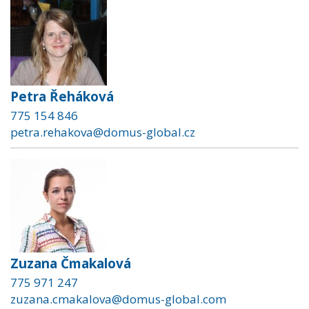
Petra Řeháková
775 154 846
petra.rehakova@domus-global.cz
Zuzana Čmakalová
775 971 247
zuzana.cmakalova@domus-global.com