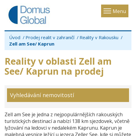
Toggle
Menu
navigatio
Úvod
Prodej realit v zahraničí
Reality v Rakousku
Zell am See/ Kaprun
Reality v oblasti Zell am
See/ Kaprun na prodej
Vyhledávání nemovitostí
Zell am See je jedna z nejpopulárnějších rakouských
turistických destinací a nabízí 138 km sjezdovek, včetně
lyžování na ledovci v nedalekém Kaprunu. Kaprun je
malebná vesnice ležící u jezera Zeller See, kde si můžete