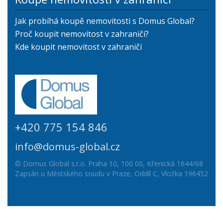
Jak probíhá koupě nemovitosti s Domus Global?
Proč koupit nemovitost v zahraničí?
Kde koupit nemovitost v zahraničí
+420 775 154 846
info@domus-global.cz
© Domus Global s.r.o. Praha 10, 100 00, Křenická 1644/68
Zapsán u Městského soudu v Praze, Oddíl C, Vložka 196452