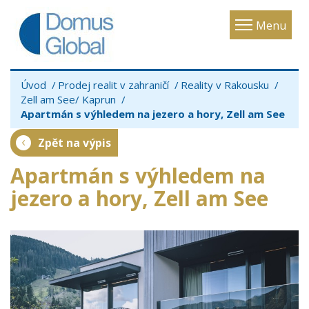
Toggle
Menu
navigatio
Úvod
Prodej realit v zahraničí
Reality v Rakousku
Zell am See/ Kaprun
Apartmán s výhledem na jezero a hory, Zell am See
Zpět na výpis
Apartmán s výhledem na
jezero a hory, Zell am See