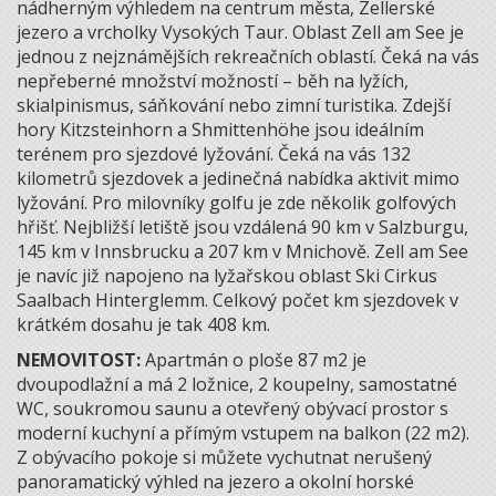
nádherným výhledem na centrum města, Zellerské
jezero a vrcholky Vysokých Taur. Oblast Zell am See je
jednou z nejznámějších rekreačních oblastí. Čeká na vás
nepřeberné množství možností – běh na lyžích,
skialpinismus, sáňkování nebo zimní turistika. Zdejší
hory Kitzsteinhorn a Shmittenhöhe jsou ideálním
terénem pro sjezdové lyžování. Čeká na vás 132
kilometrů sjezdovek a jedinečná nabídka aktivit mimo
lyžování. Pro milovníky golfu je zde několik golfových
hřišť. Nejbližší letiště jsou vzdálená 90 km v Salzburgu,
145 km v Innsbrucku a 207 km v Mnichově. Zell am See
je navíc již napojeno na lyžařskou oblast Ski Cirkus
Saalbach Hinterglemm. Celkový počet km sjezdovek v
krátkém dosahu je tak 408 km.
NEMOVITOST:
Apartmán o ploše 87 m2 je
dvoupodlažní a má 2 ložnice, 2 koupelny, samostatné
WC, soukromou saunu a otevřený obývací prostor s
moderní kuchyní a přímým vstupem na balkon (22 m2).
Z obývacího pokoje si můžete vychutnat nerušený
panoramatický výhled na jezero a okolní horské