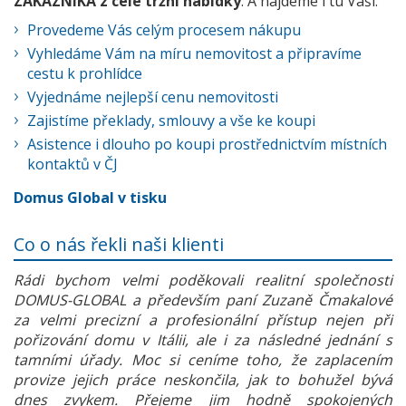
ZÁKAZNÍKA z celé tržní nabídky
. A najdeme i tu Vaši:
Provedeme Vás celým procesem nákupu
Vyhledáme Vám na míru nemovitost a připravíme
cestu k prohlídce
Vyjednáme nejlepší cenu nemovitosti
Zajistíme překlady, smlouvy a vše ke koupi
Asistence i dlouho po koupi prostřednictvím místních
kontaktů v ČJ
Domus Global v tisku
Co o nás řekli naši klienti
Rádi bychom velmi poděkovali realitní společnosti
DOMUS-GLOBAL a především paní Zuzaně Čmakalové
za velmi precizní a profesionální přístup nejen při
pořizování domu v Itálii, ale i za následné jednání s
tamními úřady. Moc si ceníme toho, že zaplacením
provize jejich práce neskončila, jak to bohužel bývá
dnes zvykem. Přejeme jim hodně spokojených