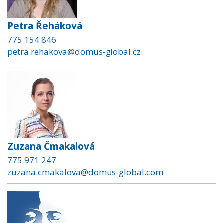
Petra Řeháková
775 154 846
petra.rehakova@domus-global.cz
Zuzana Čmakalová
775 971 247
zuzana.cmakalova@domus-global.com