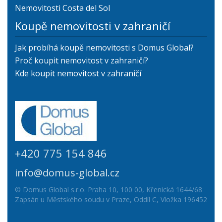
Nemovitosti Costa del Sol
Koupě nemovitosti v zahraničí
Jak probíhá koupě nemovitosti s Domus Global?
Proč koupit nemovitost v zahraničí?
Kde koupit nemovitost v zahraničí
+420 775 154 846
info@domus-global.cz
© Domus Global s.r.o. Praha 10, 100 00, Křenická 1644/68
Zapsán u Městského soudu v Praze, Oddíl C, Vložka 196452