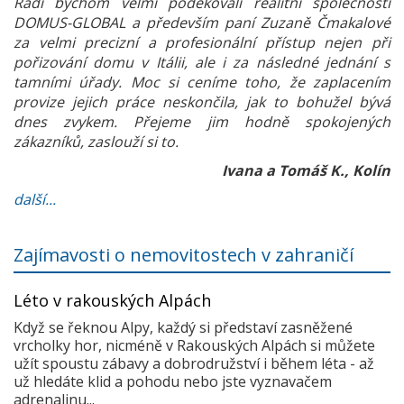
Rádi bychom velmi poděkovali realitní společnosti
DOMUS-GLOBAL a především paní Zuzaně Čmakalové
za velmi precizní a profesionální přístup nejen při
pořizování domu v Itálii, ale i za následné jednání s
tamními úřady. Moc si ceníme toho, že zaplacením
provize jejich práce neskončila, jak to bohužel bývá
dnes zvykem. Přejeme jim hodně spokojených
zákazníků, zaslouží si to.
Ivana a Tomáš K., Kolín
další...
Zajímavosti o nemovitostech v zahraničí
Léto v rakouských Alpách
Když se řeknou Alpy, každý si představí zasněžené
vrcholky hor, nicméně v Rakouských Alpách si můžete
užít spoustu zábavy a dobrodružství i během léta - až
už hledáte klid a pohodu nebo jste vyznavačem
adrenalinu...