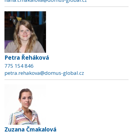
Petra Řeháková
775 154 846
petra.rehakova@domus-global.cz
Zuzana Čmakalová