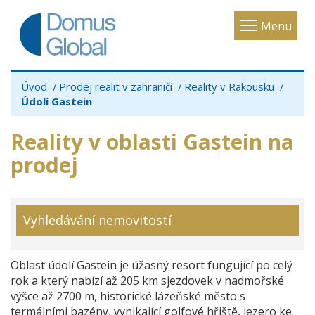
Toggle
Menu
navigatio
Úvod
Prodej realit v zahraničí
Reality v Rakousku
Údolí Gastein
Reality v oblasti Gastein na
prodej
Vyhledávání nemovitostí
Oblast údolí Gastein je úžasný resort fungující po celý
rok a který nabízí až 205 km sjezdovek v nadmořské
výšce až 2700 m, historické lázeňské město s
termálními bazény, vynikající golfové hřiště, jezero ke