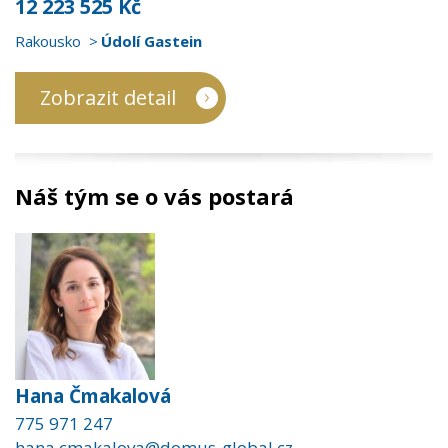
12 223 525 Kč
Rakousko
Údolí Gastein
Zobrazit detail
Náš tým se o vás postará
Hana Čmakalová
775 971 247
hana.cmakalova@domus-global.cz