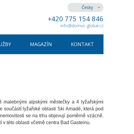
Česky
+420 775 154 846
info@domus-global.cz
UŽBY
MAGAZÍN
KONTAKT
 3 malebnými alpskými městečky a 4 lyžařskými
je součástí lyžařské oblasti Ski Amadé, která pod
emovitosti se na trhu objevují poměrně vzácně.
v této oblasti včetně centra Bad Gasteinu.