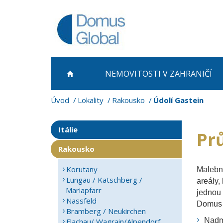
NEMOVITOSTI
V ZAHRANIČÍ
Úvod
Lokality
Rakousko
Údolí Gastein
Itálie
Pr
Rakousko
Korutany
Malebn
Lungau / Katschberg /
areály,
Mariapfarr
jednou 
Nassfeld
Domus G
Bramberg / Neukirchen
Nadm
Flachau/ Wagrain/Alpendorf