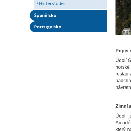
Hinterstoder
Španělsko
Portugalsko
Popis 
Údolí G
horské 
restaur
nadchno
návratn
Zimní 
Údolí j
Amadé a
který n