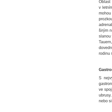
Oblast
v letní
mohou 
prozkou
adrenal
širým n
slanou 
Tauern,
dovedno
rodinu 
Gastro
S nejv
gastron
ve spoj
ubrusy.
nebo si