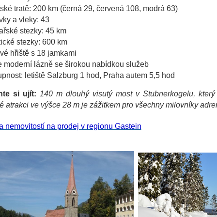
ské tratě: 200 km (černá 29, červená 108, modrá 63)
ky a vleky: 43
řské stezky: 45 km
tické stezky: 600 km
vé hřiště s 18 jamkami
 moderní lázně se širokou nabídkou služeb
pnost: letiště Salzburg 1 hod, Praha autem 5,5 hod
e si ujít:
140 m dlouhý visutý most v Stubnerkogelu, který
 atrakci ve výšce 28 m je zážitkem pro všechny milovníky adre
 nemovitostí na prodej v regionu Gastein