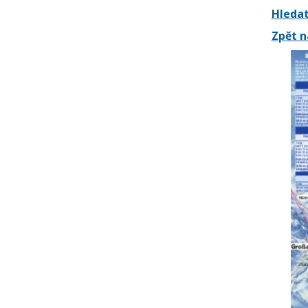
Hledat
Zpět n