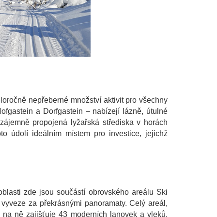
loročně nepřeberné množství aktivit pro všechny
fgastein a Dorfgastein – nabízejí lázně, útulné
 vzájemně propojená lyžařská střediska v horách
to údolí ideálním místem pro investice, jejichž
oblasti zde jsou součástí obrovského areálu Ski
s vyveze za překrásnými panoramaty. Celý areál,
u na ně zajišťuje 43 moderních lanovek a vleků,