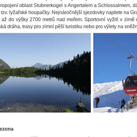
propojení oblast Stubnerkogel s Angertalem a Schlossalmem, dá
tzv. lyžařské houpačky. Nejnáročnější sjezdovky najdete na Gra
 až do výšky 2700 metrů nad mořem. Sportovní vyžití v zimě
ká dráha, trasy pro zimní pěší turistiku nebo pro výlety na sněž
sezona