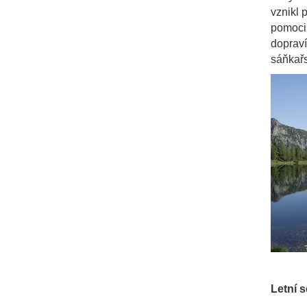
vznikl 
pomoci 
dopraví
sáňkařs
Letní 