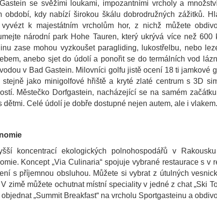
 Gastein se svěžími loukami, impozantními vrcholy a množstv
m období, kdy nabízí širokou škálu dobrodružných zážitků. Hla
vyvézt k majestátním vrcholům hor, z nichž můžete obdivov
mejte národní park Hohe Tauren, který ukrývá více než 600 km 
inu zase mohou vyzkoušet paragliding, lukostřelbu, nebo lez
ebem, anebo sjet do údolí a ponořit se do termálních vod lázn
vodou v Bad Gastein. Milovníci golfu jistě ocení 18 ti jamkové g
 stejně jako minigolfové hřiště a kryté zlaté centrum s 3D s
stí. Městečko Dorfgastein, nacházející se na samém začátku ú
s dětmi. Celé údolí je dobře dostupné nejen autem, ale i vlakem
nomie
yšší koncentrací ekologických polnohospodářů v Rakousku 
omie. Koncept „Via Culinaria“ spojuje vybrané restaurace s v reg
ení s příjemnou obsluhou. Můžete si vybrat z útulných vesnic
 V zimě můžete ochutnat místní speciality v jedné z chat „Ski
 objednat „Summit Breakfast“ na vrcholu Sportgasteinu a obdiv