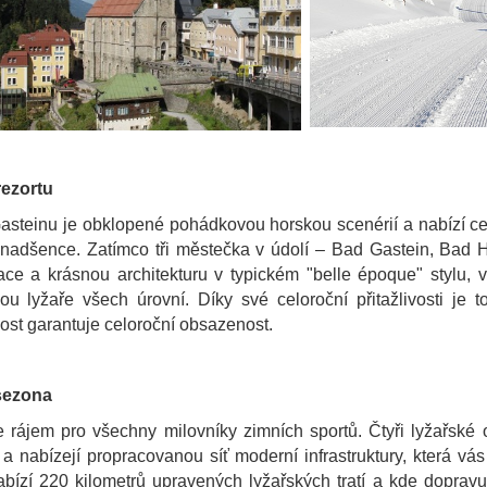
rezortu
asteinu je obklopené pohádkovou horskou scenérií a nabízí ce
nadšence. Zatímco tři městečka v údolí – Bad Gastein, Bad Ho
ace a krásnou architekturu v typickém "belle époque" stylu,
u lyžaře všech úrovní. Díky své celoroční přitažlivosti je to
ost garantuje celoroční obsazenost.
sezona
e rájem pro všechny milovníky zimních sportů. Čtyři lyžařské 
 nabízejí propracovanou síť moderní infrastruktury, která vá
abízí 220 kilometrů upravených lyžařských tratí a kde doprav