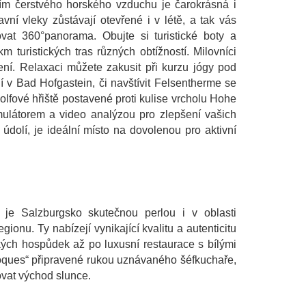
ím čerstvého horského vzduchu je čarokrásná i
vní vleky zůstávají otevřené i v létě, a tak vás
at 360°panorama. Obujte si turistické boty a
turistických tras různých obtížností. Milovníci
ení. Relaxaci můžete zakusit při kurzu jógy pod
í v Bad Hofgastein, či navštívit Felsentherme se
olfové hřiště postavené proti kulise vrcholu Hohe
imulátorem a video analýzou pro zlepšení vašich
dolí, je ideální místo na dovolenou pro aktivní
.
je Salzburgsko skutečnou perlou i v oblasti
ionu. Ty nabízejí vynikající kvalitu a autenticitu
kých hospůdek až po luxusní restaurace s bílými
 Toques“ připravené rukou uznávaného šéfkuchaře,
ovat východ slunce.