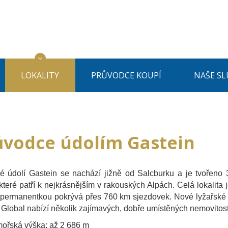
LOKALITY
PRŮVODCE KOUPÍ
NAŠE SL
ůvodce údolím Gastein
é údolí Gastein se nachází jižně od Salcburku a je tvořeno
 které patří k nejkrásnějším v rakouských Alpách. Celá lokalita 
permanentkou pokrývá přes 760 km sjezdovek. Nové lyžařské n
lobal nabízí několik zajímavých, dobře umístěných nemovitostí 
ořská výška: až 2 686 m