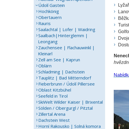
Údolí Gastein
Lyžař
Hochkönig
Lanov
Obertauern
Běžka
Rauris
Turis
Saalachtal | Lofer | Waidring
Golfo
Saalbach|Hinterglemm |
Dvoje
Leongang
Dostu
Zauchensee | Flachauwinkl |
Kleinarl
Nenecht
Zell am See | Kaprun
hvězdné
Oblärn
Schladming | Dachstein
Nabídka
Tauplitz | Bad Mitterndorf
Fieberbrunn / Údolí Pillersee
Oblast Kitzbühel
Seefeld in Tirol
SkiWelt Wilder Kaiser | Brixental
Sölden / Obergurgl / Pitztal
Zillertal Arena
Dachstein West
Horní Rakousko | Solná komora