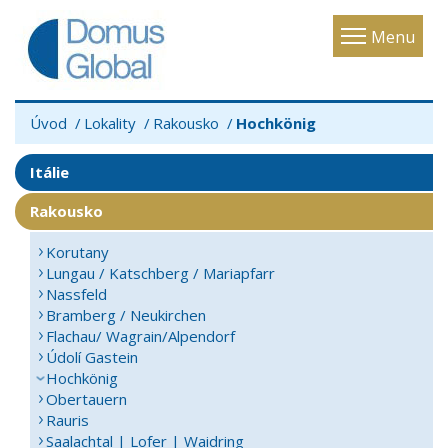
Toggle
Menu
navigatio
Úvod
Lokality
Rakousko
Hochkönig
Itálie
Rakousko
Korutany
Lungau / Katschberg / Mariapfarr
Nassfeld
Bramberg / Neukirchen
Flachau/ Wagrain/Alpendorf
Údolí Gastein
Hochkönig
Obertauern
Rauris
Saalachtal | Lofer | Waidring