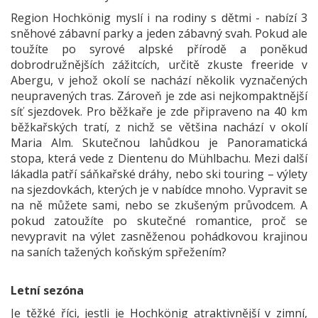
Region Hochkönig myslí i na rodiny s dětmi - nabízí 3
sněhové zábavní parky a jeden zábavný svah. Pokud ale
toužíte po syrové alpské přírodě a poněkud
dobrodružnějších zážitcích, určitě zkuste freeride v
Abergu, v jehož okolí se nachází několik vyznačených
neupravených tras. Zároveň je zde asi nejkompaktnější
síť sjezdovek. Pro běžkaře je zde připraveno na 40 km
běžkařských tratí, z nichž se většina nachází v okolí
Maria Alm. Skutečnou lahůdkou je Panoramatická
stopa, která vede z Dientenu do Mühlbachu. Mezi další
lákadla patří sáňkařské dráhy, nebo ski touring – výlety
na sjezdovkách, kterých je v nabídce mnoho. Vypravit se
na ně můžete sami, nebo se zkušeným průvodcem. A
pokud zatoužíte po skutečné romantice, proč se
nevypravit na výlet zasněženou pohádkovou krajinou
na saních tažených koňským spřežením?
Letní sezóna
Je těžké říci, jestli je Hochkönig atraktivnější v zimní,