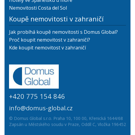
Hotely ve Španělsku u moře
Nemovitosti Costa del Sol
Koupě nemovitosti v zahraničí
Jak probíhá koupě nemovitosti s Domus Global?
Proč koupit nemovitost v zahraničí?
Kde koupit nemovitost v zahraničí
+420 775 154 846
info@domus-global.cz
© Domus Global s.r.o. Praha 10, 100 00, Křenická 1644/68
Zapsán u Městského soudu v Praze, Oddíl C, Vložka 196452