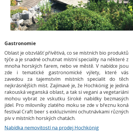
Gastronomie
Oblast je obzvlášť přívětivá, co se místních bio produktů
týče a je snadné ochutnat místní speciality na některé z
mnoha horských farem, nebo ve městě. V nabídce jsou
zde i tematické gastronomické výlety, které vás
zavedou za tajemstvím místních specialit do těch
nejkrásnějších míst. Zajímavé je, že Hochkönig je jediná
rakouská veganská oblast, a tak si vegani a vegetariáni
mohou vybrat ze vskutku široké nabídky bezmasých
jídel. Pro milovníky zlatého moku se zde v březnu koná
festival Craft beer s exkluzivními ochutnávkami různých
piv v místních horských chatách.
Nabídka nemovitostí na prodej Hochkönig