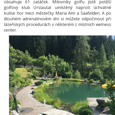
obsahuje 61 zatáček. Milovníky golfu jistě potěší
golfový klub Urslautal umístěný naproti úchvatné
kulise hor mezi městečky Maria Alm a Saafelden. A po
dlouhém adrenalinovém dni si můžete odpočinout při
lázeňských procedurách v některém z místních welness
center.