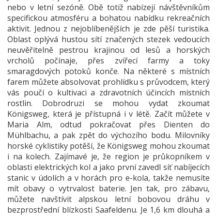
nebo v letní sezóně. Obě totiž nabízejí návštěvníkům
specifickou atmosféru a bohatou nabídku rekreačních
aktivit. Jednou z nejoblíbenějších je zde pěší turistika.
Oblast oplývá hustou sítí značených stezek vedoucích
neuvěřitelně pestrou krajinou od lesů a horských
vrcholů počínaje, přes zvířecí farmy a toky
smaragdových potoků konče. Na některé s místních
farem můžete absolvovat prohlídku s průvodcem, který
vás poučí o kultivaci a zdravotních účincích místních
rostlin. Dobrodruzi se mohou vydat zkoumat
Königsweg, která je přístupná i v létě. Začít můžete v
Maria Alm, odtud pokračovat přes Dienten do
Mühlbachu, a pak zpět do výchozího bodu. Milovníky
horské cyklistiky potěší, že Königsweg mohou zkoumat
i na kolech. Zajímavé je, že region je průkopníkem v
oblasti elektrických kol a jako první zavedl síť nabíjecích
stanic v údolích a v horách pro e-kola, takže nemusíte
mít obavy o vytrvalost baterie. Jen tak, pro zábavu,
můžete navštívit alpskou letní bobovou dráhu v
bezprostřední blízkosti Saafeldenu. Je 1,6 km dlouhá a