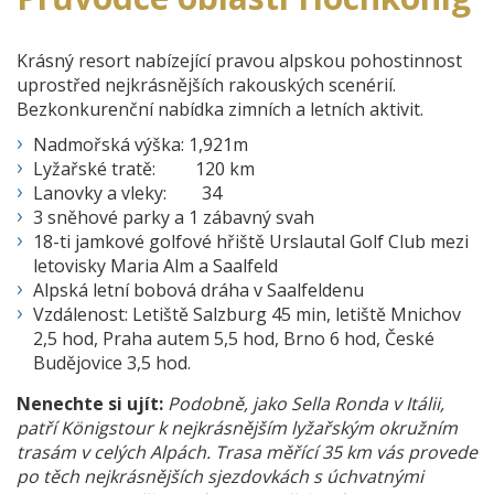
Krásný resort nabízející pravou alpskou pohostinnost
uprostřed nejkrásnějších rakouských scenérií.
Bezkonkurenční nabídka zimních a letních aktivit.
Nadmořská výška: 1,921m
Lyžařské tratě: 120 km
Lanovky a vleky: 34
3 sněhové parky a 1 zábavný svah
18-ti jamkové golfové hřiště Urslautal Golf Club mezi
letovisky Maria Alm a Saalfeld
Alpská letní bobová dráha v Saalfeldenu
Vzdálenost: Letiště Salzburg 45 min, letiště Mnichov
2,5 hod, Praha autem 5,5 hod, Brno 6 hod, České
Budějovice 3,5 hod.
Nenechte si ujít:
Podobně, jako Sella Ronda v Itálii,
patří Königstour k nejkrásnějším lyžařským okružním
trasám v celých Alpách. Trasa měřící 35 km vás provede
po těch nejkrásnějších sjezdovkách s úchvatnými