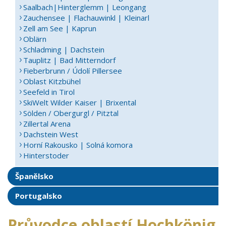
Saalbach|Hinterglemm | Leongang
Zauchensee | Flachauwinkl | Kleinarl
Zell am See | Kaprun
Oblärn
Schladming | Dachstein
Tauplitz | Bad Mitterndorf
Fieberbrunn / Údolí Pillersee
Oblast Kitzbühel
Seefeld in Tirol
SkiWelt Wilder Kaiser | Brixental
Sölden / Obergurgl / Pitztal
Zillertal Arena
Dachstein West
Horní Rakousko | Solná komora
Hinterstoder
Španělsko
Portugalsko
Průvodce oblastí Hochkönig