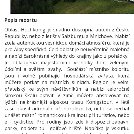
Popis rezortu
Oblast Hochkönig je snadno dostupná autem z České
Republiky, nebo z letišť v Salzburgu a Mnichově. Nabízí
zcela autentickou vesnickou domácí atmosféru, která je
pro Alpy specifická. Celá oblast je neuvěřitelně malebná
a nabízí čarokrásné výhledy do krajiny jako z pohádky.
Je obklopena majestátními vrcholky hor, zelenými
údolími a svěžími svahy. Součástí místního koloritu
jsou i volně pobíhající hospodářská zvířata, která
můžete potkat na místních silnicích. Region je velmi
přátelský ke svým návštěvníkům a nabízí celoročně
širokou škálu aktivit. V zimě můžete absolvovat na
lyžích nejkrásnější alpskou trasu Königstour, v létě
zase okusit adrenalin při horolezectví, nebo se nechat
unášet místní romantickou krajinou při turistice, nebo
e - cyklistice. Pro rodiny jsou zde k dispozici zábavní
parky, najdete tu i golfové hřiště. Nabídka je vskutku