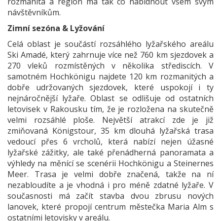
rozmanitá a region má tak co nabídnout všem svým
návštěvníkům.
Zimní sezóna & Lyžování
Celá oblast je součástí rozsáhlého lyžařského areálu
Ski Amadé, který zahrnuje více než 760 km sjezdovek a
270 vleků rozmístěných v několika střediscích. V
samotném Hochkönigu najdete 120 km rozmanitých a
dobře udržovaných sjezdovek, které uspokojí i ty
nejnáročnější lyžaře. Oblast se odlišuje od ostatních
letovisek v Rakousku tím, že je rozložena na skutečně
velmi rozsáhlé ploše. Největší atrakcí zde je již
zmiňovaná Königstour, 35 km dlouhá lyžařská trasa
vedoucí přes 6 vrcholů, která nabízí nejen úžasné
lyžařské zážitky, ale také přenádherná panoramata a
výhledy na měnící se scenérii Hochkönigu a Steinernes
Meer. Trasa je velmi dobře značená, takže na ní
nezabloudíte a je vhodná i pro méně zdatné lyžaře. V
současnosti má začít stavba dvou zbrusu nových
lanovek, které propojí centrum městečka Maria Alm s
ostatními letovisky v areálu.