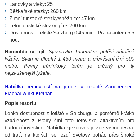
Lanovky a vleky: 25
Běžkařské stezky: 260 km
Zimní turistické stezky/sněžnice: 47 km
Letní turistické stezky: přes 200 km
Dostupnost: Letiště Salzburg 0,45 min., Praha autem 5,5
hod.
Nenechte si ujít:
Sjezdovka Tauernkar potěší náročné
lyžaře. Svah je dlouhý 1 450 metrů a převýšení činí 500
metrů. Pevný tréninkový terén je určený pro ty
nejzkušenější lyžaře.
Nabídka nemovitostí na prodej v lokalitě Zauchensee-
Flachauwinkl-Kleinarl
Popis rezortu
Lehká dostupnost z letiště v Salcburgu a poměrně krátká
vzdálenost z Prahy činí toto letovisko atraktivním pro
budoucí investice. Nabídka sjezdovek je zde velmi pestrá:
od tratí, na kterých se jezdí Světový pohár, přes široké