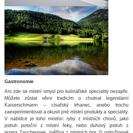
Gastronomie
Ani zde se místní smysl pro kulinářské speciality nezapře.
Můžete zůstat věrni tradicím o chutnat legendární
Kaiserschmarrn – císařský trhanec, anebo trochu
zaexperimentovat a okusit jiné místní produkty a speciality.
V nabídce je toho mnoho: ryby z místních chovů, jako
pstruh potoční z místní řeky, nebo duhový pstruh z
jezera Zauchensee, zvěřina z místních hor, či ostružinové