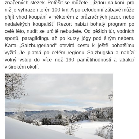
značených stezek. Potěšit se můžete i jízdou na koni, pro
niž je vyhrazen terén 100 km. A po celodenní zábavě může
přijít vhod koupání v některém z průzračných jezer, nebo
nedalekých koupališť. Rezort nabízí bohatý program po
celé léto, nudit se určitě nebudete. Od pěších túr, vodních
sportů, paraglidingu až po kurzy jógy pod širým nebem.
Karta „Salzburgerland“ otevírá cestu k ještě bohatšímu
vyžití. Je platná po celém regionu Salzbugska a nabízí
volný vstup do více než 190 pamětihodností a atrakcí
v širokém okolí.