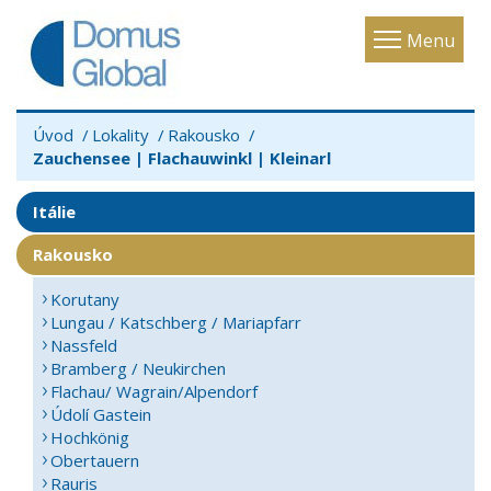
Toggle
Menu
navigatio
Úvod
Lokality
Rakousko
Zauchensee | Flachauwinkl | Kleinarl
Itálie
Rakousko
Korutany
Lungau / Katschberg / Mariapfarr
Nassfeld
Bramberg / Neukirchen
Flachau/ Wagrain/Alpendorf
Údolí Gastein
Hochkönig
Obertauern
Rauris