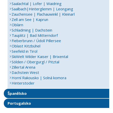
Saalachtal | Lofer | Waidring
Saalbach|Hinterglemm | Leongang
Zauchensee | Flachauwinkl | Kleinarl
Zell am See | Kaprun
Oblärn
Schladming | Dachstein
Tauplitz | Bad Mitterndorf
Fieberbrunn / Údolí Pillersee
Oblast Kitzbühel
Seefeld in Tirol
SkiWelt Wilder Kaiser | Brixental
Sölden / Obergurgl / Pitztal
Zillertal Arena
Dachstein West
Horní Rakousko | Solná komora
Hinterstoder
Španělsko
Portugalsko