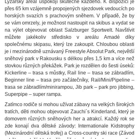
Lyžařský areál uspokojí skutečně každého. K dispozici je
přes 65 km vzájemně propojených sjezdovek vedoucích po
horských svazích s prachovým sněhem. V případě, že by
se vám omrzely, je možnost nastoupit na skibus a vydat se
na výlet objevovat oblast Salzburger Sportwelt. Navštívit
můžete jakékoliv středisko v areálu Amadé díky
společnému skipasu, který lze zakoupit. Chloubou oblasti
je i mezinárodně uznávaný Freestyle Absolut Park, největší
sněhový park v Rakousku s délkou přes 1,5 km a více než
stovkou různých překážek. Park je rozdělen do šesti úseků:
Kickerline – trasa s můstky, Rail line – trasa se zábradlím,
Beginner line – trasa pro začátečníky, Rail/Mini/Pipeline –
trasa se zábradlím/minirampou, Jib park – park pro jibbing,
Superpipe – super rampa.
Zatímco rodiče si mohou užívat zábavy na velkých širokých
tratích, děti mohou objevovat Zauchi´s Kinderland, který je
domovem různých sněhových her a atrakcí. Každý rok se
zde konají dva dětské závody: Internationale Kidstrophy
(Mezinárodní dětská trofej) a Cross-country ski race (Závod