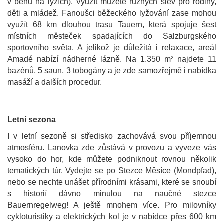
v běhu na lyžích). Využít můžete různých slev pro rodiny,
děti a mládež. Fanoušci běžeckého lyžování zase mohou
využít 68 km dlouhou trasu Tauern, která spojuje šest
místních městeček spadajících do Salzburgského
sportovního světa. A jelikož je důležitá i relaxace, areál
Amadé nabízí nádherné lázně. Na 1.350 m² najdete 11
bazénů, 5 saun, 3 tobogány a je zde samozřejmě i nabídka
masáží a dalších procedur.
Letní sezona
I v letní sezoně si středisko zachovává svou příjemnou
atmosféru.
Lanovka zde zůstává v provozu a vyveze vás
vysoko do hor, kde můžete podniknout rovnou několik
tematických túr. Vydejte se po Stezce Měsíce (Mondpfad),
nebo se nechte unášet přírodními krásami, které se snoubí
s historií dávno minulou na naučné stezce
Bauernregelweg! A ještě mnohem více. Pro milovníky
cykloturistiky a elektrických kol je v nabídce přes 600 km