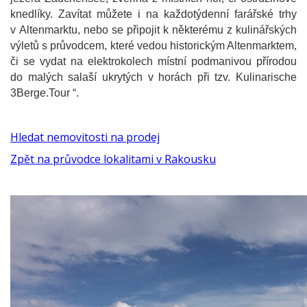
knedlíky. Zavítat můžete i na každotýdenní farářské trhy
v Altenmarktu, nebo se připojit k některému z kulinářských
výletů s průvodcem, které vedou historickým Altenmarktem,
či se vydat na elektrokolech místní podmanivou přírodou
do malých salaší ukrytých v horách při tzv. Kulinarische
3Berge.Tour “.
Hledat nemovitosti na prodej
Zpět na průvodce lokalitami v Rakousku