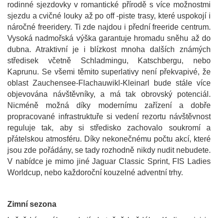
rodinné sjezdovky v romantické přírodě s více možnostmi
sjezdu a cvičné louky až po off -piste trasy, které uspokojí i
náročné freeridery. Ti zde najdou i přední freeride centrum.
Vysoká nadmořská výška garantuje hromadu sněhu až do
dubna. Atraktivní je i blízkost mnoha dalších známých
středisek včetně Schladmingu, Katschbergu, nebo
Kaprunu. Se všemi těmito superlativy není překvapivé, že
oblast Zauchensee-Flachauwikl-Kleinarl bude stále více
objevována návštěvníky, a má tak obrovský potenciál.
Nicméně možná díky modernímu zařízení a dobře
propracované infrastruktuře si vedení rezortu návštěvnost
reguluje tak, aby si středisko zachovalo soukromí a
přátelskou atmosféru. Díky nekonečnému počtu akcí, které
jsou zde pořádány, se tady rozhodně nikdy nudit nebudete.
V nabídce je mimo jiné Jaguar Classic Sprint, FIS Ladies
Worldcup, nebo každoroční kouzelné adventní trhy.
Zimní sezona