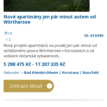
Nové apartmány jen pár minut autem od
Wörthersee
ID: AT0390
1-2
Nový projekt apartmánů na prodej jen pár minut od
vyhlášeného jezera Wörthersee v Korutanech a od
veškeré občanské vybavenosti...
5 298 475 Kč - 17 207 335 Kč
Rakousko
Bad Kleinkirchheim | Korutany | Nassfeld
Zobrazit detail