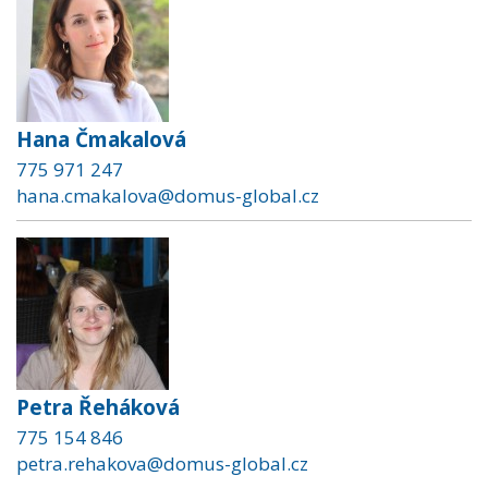
Hana Čmakalová
775 971 247
hana.cmakalova@domus-global.cz
Petra Řeháková
775 154 846
petra.rehakova@domus-global.cz