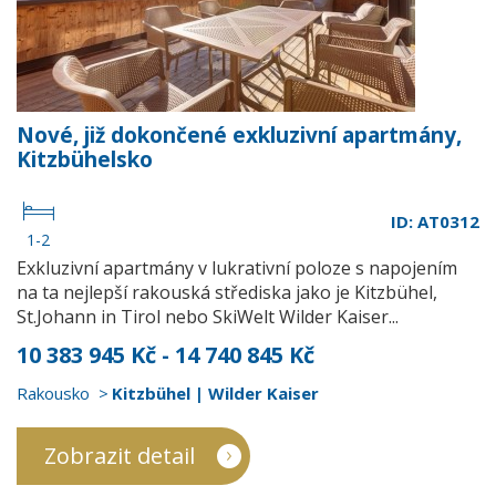
Nové, již dokončené exkluzivní apartmány,
Kitzbühelsko
ID: AT0312
1-2
Exkluzivní apartmány v lukrativní poloze s napojením
na ta nejlepší rakouská střediska jako je Kitzbühel,
St.Johann in Tirol nebo SkiWelt Wilder Kaiser...
10 383 945 Kč - 14 740 845 Kč
Rakousko
Kitzbühel | Wilder Kaiser
Zobrazit detail