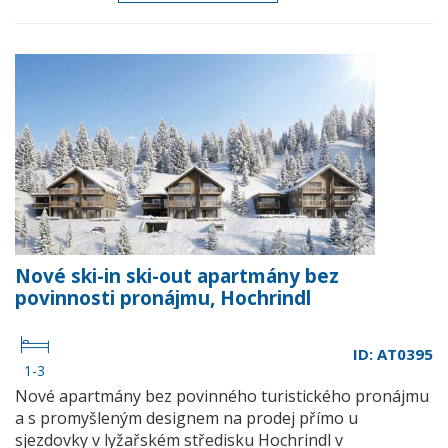
Nové ski-in ski-out apartmány bez
povinnosti pronájmu, Hochrindl
ID: AT0395
1-3
Nové apartmány bez povinného turistického pronájmu
a s promyšleným designem na prodej přímo u
sjezdovky v lyžařském středisku Hochrindl v