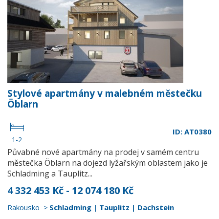
Stylové apartmány v malebném městečku
Öblarn
ID: AT0380
1-2
Půvabné nové apartmány na prodej v samém centru
městečka Öblarn na dojezd lyžařským oblastem jako je
Schladming a Tauplitz...
4 332 453 Kč - 12 074 180 Kč
Rakousko
Schladming | Tauplitz | Dachstein