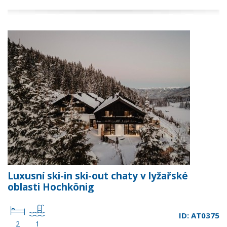
Luxusní ski-in ski-out chaty v lyžařské
oblasti Hochkönig
ID: AT0375
2
1