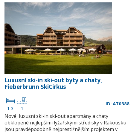
Luxusní ski-in ski-out byty a chaty,
Fieberbrunn SkiCirkus
ID: AT0388
1-3
1
Nové, luxusní ski-in ski-out apartmány a chaty
obklopené nejlepšími lyžařskými středisky v Rakousku
jsou pravděpodobně nejprestižnějším projektem v