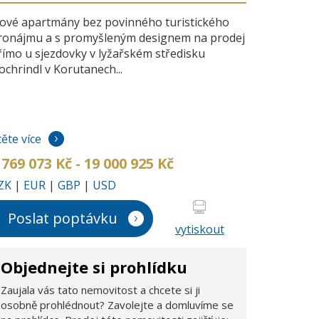
ové apartmány bez povinného turistického
ronájmu a s promyšleným designem na prodej
římo u sjezdovky v lyžařském středisku
ochrindl v Korutanech...
těte více
 769 073 Kč - 19 000 925 Kč
ZK
|
EUR
|
GBP
|
USD
Poslat poptávku
vytiskout
Objednejte si prohlídku
Zaujala vás tato nemovitost a chcete si ji
osobně prohlédnout? Zavolejte a domluvíme se