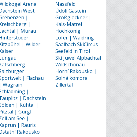
Wildkogel Arena
Nassfeld
Dachstein West
Údolí Gastein
Grebenzen |
Großglockner |
Kreischberg |
Kals-Matrei
Lachtal | Murau
Hochkönig
Hinterstoder
Lofer | Waidring
Kitzbühel | Wilder
Saalbach SkiCircus
Kaiser
Seefeld in Tirol
Lungau |
Ski Juwel Alpbachtal
Katschberg
Wildschönau
Salzburger
Horní Rakousko |
Sportwelt | Flachau
Solná komora
| Wagrain
Zillertal
Schladming |
Tauplitz | Dachstein
Sölden | Kühtai |
Pitztal | Gurgl
Zell am See |
Kaprun | Rauris
Ostatní Rakousko