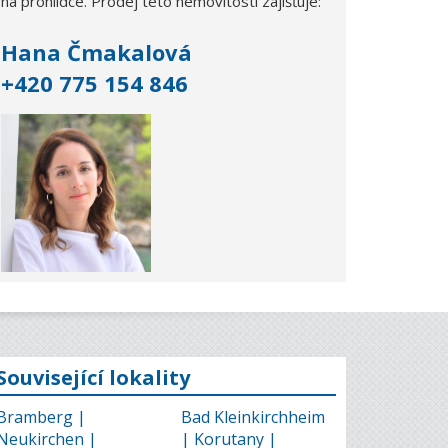
na prohlídce. Prodej této nemovitosti zajišťuje:
Hana Čmakalová
+420 775 154 846
Související lokality
Bramberg |
Bad Kleinkirchheim
Neukirchen |
| Korutany |