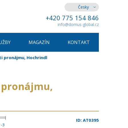
Česky
+420 775 154 846
info@domus-global.cz
UŽBY
MAGAZÍN
KONTAKT
ti pronájmu, Hochrindl
i pronájmu,
ID: AT0395
1-3