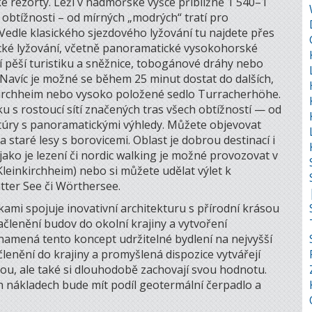
é rezorty. Leží v nadmořské výšce přibližně 1 540–1
 obtížnosti – od mírných „modrých“ tratí pro
Vedle klasického sjezdového lyžování tu najdete přes
ické lyžování, včetně panoramatické vysokohorské
ní pěší turistiku a sněžnice, tobogánové dráhy nebo
 Navíc je možné se během 25 minut dostat do dalších,
inkirchheim nebo vysoko položené sedlo Turracherhöhe.
tiku s rostoucí sítí značených tras všech obtížností — od
 túry s panoramatickými výhledy. Můžete objevovat
 staré lesy s borovicemi. Oblast je dobrou destinací i
y jako je lezení či nordic walking je možné provozovat v
 Kleinkirchheim) nebo si můžete udělat výlet k
ter See či Wörthersee.
kami spojuje inovativní architekturu s přírodní krásou
začlenění budov do okolní krajiny a vytvoření
namená tento koncept udržitelné bydlení na nejvyšší
lenění do krajiny a promyšlená dispozice vytvářejí
ou, ale také si dlouhodobě zachovají svou hodnotu.
h nákladech bude mít podíl geotermální čerpadlo a