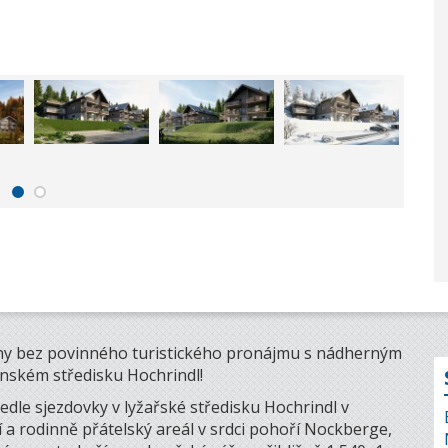
ny bez povinného turistického pronájmu s nádherným
ském středisku Hochrindl!
le sjezdovky v lyžařské středisku Hochrindl v
a rodinně přátelský areál v srdci pohoří Nockberge,