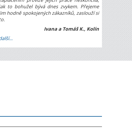
zaplacením provize jejich práce neskončila,
jak to bohužel bývá dnes zvykem. Přejeme
jim hodně spokojených zákazníků, zaslouží si
to.
Ivana a Tomáš K., Kolín
další...