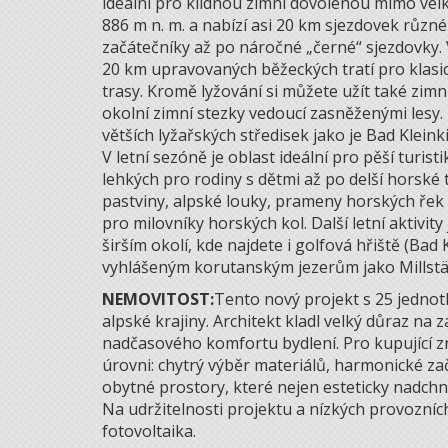
ideální pro klidnou zimní dovolenou mimo velk
886 m n. m. a nabízí asi 20 km sjezdovek různé
začátečníky až po náročné „černé“ sjezdovky. 
20 km upravovaných běžeckých tratí pro klas
trasy. Kromě lyžování si můžete užít také zim
okolní zimní stezky vedoucí zasněženými lesy.
větších lyžařských středisek jako je Bad Kle
V letní sezóně je oblast ideální pro pěší turis
lehkých pro rodiny s dětmi až po delší horské
pastviny, alpské louky, prameny horských řek a
pro milovníky horských kol. Další letní aktivit
širším okolí, kde najdete i golfová hřiště (Bad
vyhlášeným korutanským jezerům jako Millstät
NEMOVITOST:
Tento nový projekt s 25 jednot
alpské krajiny. Architekt kladl velký důraz na 
nadčasového komfortu bydlení. Pro kupující z
úrovni: chytrý výběr materiálů, harmonické zač
obytné prostory, které nejen esteticky nadchn
Na udržitelnosti projektu a nízkých provozníc
fotovoltaika.