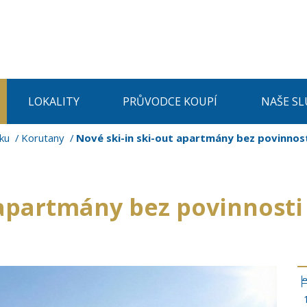
LOKALITY
PRŮVODCE KOUPÍ
NAŠE SL
ku
Korutany
Nové ski-in ski-out apartmány bez povinnos
 apartmány bez povinnost