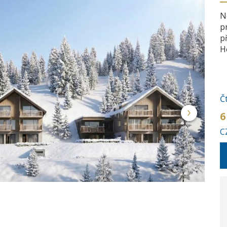
N
p
p
H
Č
6
C