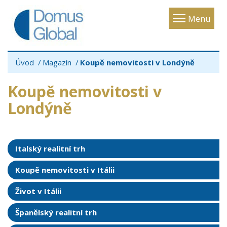
Toggle
Menu
navigatio
Úvod
Magazín
Koupě nemovitosti v Londýně
Koupě nemovitosti v
Londýně
Italský realitní trh
Koupě nemovitosti v Itálii
Život v Itálii
Španělský realitní trh