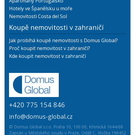
Apartmány Portugalsko
Hotely ve Španělsku u moře
Nemovitosti Costa del Sol
Koupě nemovitosti v zahraničí
Jak probíhá koupě nemovitosti s Domus Global?
Proč koupit nemovitost v zahraničí?
Kde koupit nemovitost v zahraničí
+420 775 154 846
info@domus-global.cz
© Domus Global s.r.o. Praha 10, 100 00, Křenická 1644/68
Zapsán u Městského soudu v Praze, Oddíl C, Vložka 196452