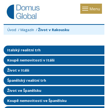
Toggle
Menu
navigatio
Úvod
Magazín
Život v Rakousku
Italský realitní trh
Koupě nemovitosti v Itálii
Život v Itálii
Španělský realitní trh
Život ve Španělsku
Koupě nemovitosti ve Španělsku