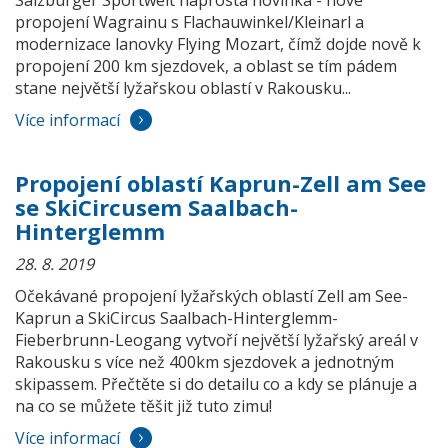
Salzburger Sportwelt naprostá novinka - nové
propojení Wagrainu s Flachauwinkel/Kleinarl a
modernizace lanovky Flying Mozart, čímž dojde nově k
propojení 200 km sjezdovek, a oblast se tím pádem
stane největší lyžařskou oblastí v Rakousku...
Více informací
Propojení oblastí Kaprun-Zell am See
se SkiCircusem Saalbach-
Hinterglemm
28. 8. 2019
Očekávané propojení lyžařských oblastí Zell am See-
Kaprun a SkiCircus Saalbach-Hinterglemm-
Fieberbrunn-Leogang vytvoří největší lyžařský areál v
Rakousku s více než 400km sjezdovek a jednotným
skipassem. Přečtěte si do detailu co a kdy se plánuje a
na co se můžete těšit již tuto zimu!
Více informací