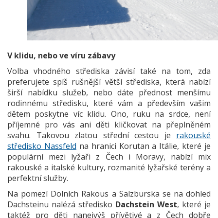
V klidu, nebo ve víru zábavy
Volba vhodného střediska závisí také na tom, zda
preferujete spíš rušnější větší střediska, která nabízí
širší nabídku služeb, nebo dáte přednost menšímu
rodinnému středisku, které vám a především vašim
dětem poskytne víc klidu. Ono, ruku na srdce, není
příjemné pro vás ani děti kličkovat na přeplněném
svahu. Takovou zlatou střední cestou je
rakouské
středisko Nassfeld
na hranici Korutan a Itálie, které je
populární mezi lyžaři z Čech i Moravy, nabízí mix
rakouské a italské kultury, rozmanité lyžařské terény a
perfektní služby.
Na pomezí Dolních Rakous a Salzburska se na dohled
Dachsteinu nalézá středisko
Dachstein West
, které je
taktéž pro děti nanejvýš přívětivé a z Čech dobře