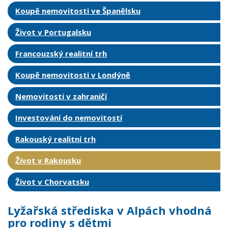
Koupě nemovitosti ve Španělsku
Život v Portugalsku
Francouzský realitní trh
Koupě nemovitosti v Londýně
Nemovitosti v zahraničí
Investování do nemovitostí
Rakouský realitní trh
Život v Rakousku
Život v Chorvatsku
Lyžařská střediska v Alpách vhodná
pro rodiny s dětmi