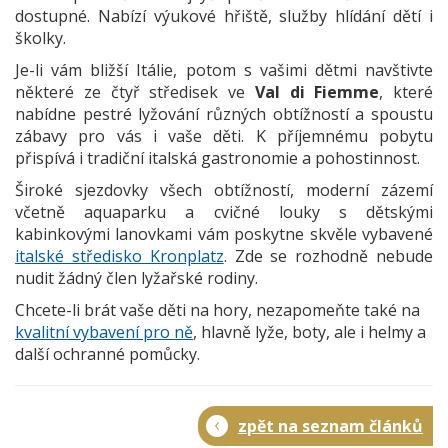
dostupné. Nabízí výukové hřiště, služby hlídání dětí i
školky.
Je-li vám bližší Itálie, potom s vašimi dětmi navštivte
některé ze čtyř středisek ve
Val di Fiemme
, které
nabídne pestré lyžování různých obtížností a spoustu
zábavy pro vás i vaše děti. K příjemnému pobytu
přispívá i tradiční italská gastronomie a pohostinnost.
Široké sjezdovky všech obtížností, moderní zázemí
včetně aquaparku a cvičné louky s dětskými
kabinkovými lanovkami vám poskytne skvěle vybavené
italské středisko Kronplatz
. Zde se rozhodně nebude
nudit žádný člen lyžařské rodiny.
Chcete-li brát vaše děti na hory, nezapomeňte také na
kvalitní vybavení pro ně
, hlavně lyže, boty, ale i helmy a
další ochranné pomůcky.
zpět na seznam článků