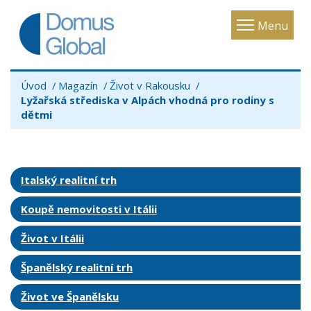
Toggle
Menu
navigatio
Úvod
Magazín
Život v Rakousku
Lyžařská střediska v Alpách vhodná pro rodiny s
dětmi
Italský realitní trh
Koupě nemovitosti v Itálii
Život v Itálii
Španělský realitní trh
Život ve Španělsku