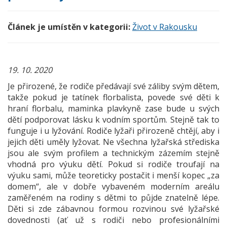
Článek je umístěn v kategorii:
Život v Rakousku
19. 10. 2020
Je přirozené, že rodiče předávají své záliby svým dětem,
takže pokud je tatínek florbalista, povede své děti k
hraní florbalu, maminka plavkyně zase bude u svých
dětí podporovat lásku k vodním sportům. Stejně tak to
funguje i u lyžování. Rodiče lyžaři přirozeně chtějí, aby i
jejich děti uměly lyžovat. Ne všechna lyžařská střediska
jsou ale svým profilem a technickým zázemím stejně
vhodná pro výuku dětí. Pokud si rodiče troufají na
výuku sami, může teoreticky postačit i menší kopec „za
domem“, ale v dobře vybaveném moderním areálu
zaměřeném na rodiny s dětmi to půjde znatelně lépe.
Děti si zde zábavnou formou rozvinou své lyžařské
dovednosti (ať už s rodiči nebo profesionálními