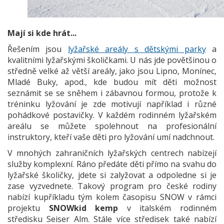
Mají si kde hrát...
Řešením jsou
lyžařské areály s dětskými parky
a
kvalitními lyžařskými školičkami. U nás jde povětšinou o
středně velké až větší areály, jako jsou Lipno, Monínec,
Mladé Buky, apod., kde budou mít děti možnost
seznámit se se sněhem i zábavnou formou, protože k
tréninku lyžování je zde motivují například i různé
pohádkové postavičky. V každém rodinném lyžařském
areálu se můžete spolehnout na profesionální
instruktory, kteří vaše děti pro lyžování umí nadchnout.
V mnohých zahraničních lyžařských centrech nabízejí
služby komplexní. Ráno předáte děti přímo na svahu do
lyžařské školičky, jdete si zalyžovat a odpoledne si je
zase vyzvednete. Takový program pro české rodiny
nabízí kupříkladu tým kolem časopisu SNOW v rámci
projektu
SNOWkid kemp
v italském rodinném
středisku Seiser Alm. Stále více středisek také nabízí