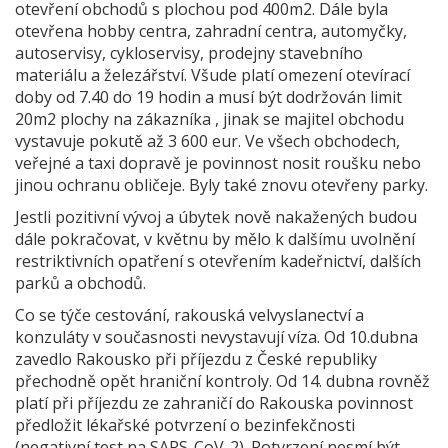
otevření obchodů s plochou pod 400m2. Dále byla
otevřena hobby centra, zahradní centra, automyčky,
autoservisy, cykloservisy, prodejny stavebního
materiálu a železářství. Všude platí omezení otevírací
doby od 7.40 do 19 hodin a musí být dodržován limit
20m2 plochy na zákazníka , jinak se majitel obchodu
vystavuje pokutě až 3 600 eur. Ve všech obchodech,
veřejné a taxi dopravě je povinnost nosit roušku nebo
jinou ochranu obličeje. Byly také znovu otevřeny parky.
Jestli pozitivní vývoj a úbytek nově nakažených budou
dále pokračovat, v květnu by mělo k dalšímu uvolnění
restriktivních opatření s otevřením kadeřnictví, dalších
parků a obchodů.
Co se týče cestování, rakouská velvyslanectví a
konzuláty v současnosti nevystavují víza. Od 10.dubna
zavedlo Rakousko při příjezdu z České republiky
přechodně opět hraniční kontroly. Od 14. dubna rovněž
platí při příjezdu ze zahraničí do Rakouska povinnost
předložit lékařské potvrzení o bezinfekčnosti
(negativní test na SARS-CoV-2). Potvrzení nesmí být