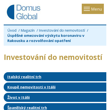
Toggle
Menu
navigatio
Úvod
Magazín
Investování do nemovitostí
Úspěšné omezování výskytu koronaviru v
Rakousku a rozvolňování opatření
Investování do nemovitostí
Italský realitní trh
Koupě nemovitosti v Itálii
Život v Itálii
Španělský realitní trh