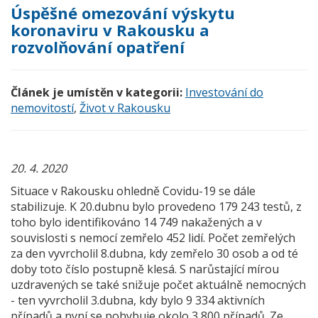
Úspěšné omezování výskytu
koronaviru v Rakousku a
rozvolňování opatření
Článek je umístěn v kategorii:
Investování do
nemovitostí
,
Život v Rakousku
20. 4. 2020
Situace v Rakousku ohledně Covidu-19 se dále
stabilizuje. K 20.dubnu bylo provedeno 179 243 testů, z
toho bylo identifikováno 14 749 nakažených a v
souvislosti s nemocí zemřelo 452 lidí. Počet zemřelých
za den vyvrcholil 8.dubna, kdy zemřelo 30 osob a od té
doby toto číslo postupně klesá. S narůstající mírou
uzdravených se také snižuje počet aktuálně nemocných
- ten vyvrcholil 3.dubna, kdy bylo 9 334 aktivních
případů a nyní se pohybuje okolo 3 800 případů. Ze