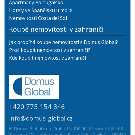
Apartmány Portugalsko
Hotely ve Španělsku u moře
Nemovitosti Costa del Sol
Koupě nemovitosti v zahraničí
Jak probíhá koupě nemovitosti s Domus Global?
Proč koupit nemovitost v zahraničí?
Kde koupit nemovitost v zahraničí
+420 775 154 846
info@domus-global.cz
© Domus Global s.r.o. Praha 10, 100 00, Křenická 1644/68
Zapsán u Městského soudu v Praze, Oddíl C, Vložka 196452