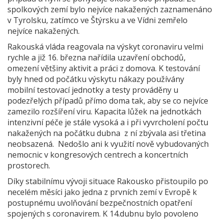
spolkových zemí bylo nejvíce nakažených zaznamenáno
v Tyrolsku, zatímco ve Štýrsku a ve Vídni zemřelo
nejvíce nakažených.
Rakouská vláda reagovala na výskyt coronaviru velmi
rychle a již 16. března nařídila uzavření obchodů,
omezení většiny aktivit a práci z domova. K testování
byly hned od počátku výskytu nákazy používány
mobilní testovací jednotky a testy prováděny u
podezřelých případů přímo doma tak, aby se co nejvíce
zamezilo rozšíření viru. Kapacita lůžek na jednotkách
intenzivní péče je stále vysoká a i při vyvrcholení počtu
nakažených na počátku dubna z ní zbývala asi třetina
neobsazená. Nedošlo ani k využití nově vybudovaných
nemocnic v kongresových centrech a koncertních
prostorech.
Díky stabilnímu vývoji situace Rakousko přistoupilo po
necelém měsíci jako jedna z prvních zemí v Evropě k
postupnému uvolňování bezpečnostních opatření
spojených s coronavirem. K 14.dubnu bylo povoleno