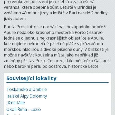
pro venkovní posezení je rozlehlá a zastřešená
veranda, která obepíná dům. Letiště v Brindisi je
vzdáleno 40 minut jízdy a letiště v Bari necelé 2 hodiny
jízdy autem.
Punta Prosciutto se nachází na jihozápadním pobřeží
Apulie nedaleko krásného městečka Porto Cesareo.
Jedná se o jednu z nejkrásnějších oblastí celé Apulie,
kde najdete nekonečné písečné pláže s průzračnou
mořskou hladinou a divoké písečné duny. V blízkosti je
možné navštívit kouzelná místa jako například již
zmíněný přístav Porto Cesareo, dále městečko Gallipoli
nebo barokní perlu poloostrova, historické Lecce.
Související lokality
Toskánsko a Umbrie
Italské Alpy Dolomity
Jižní Itálie
Okolí Říma - Lazio