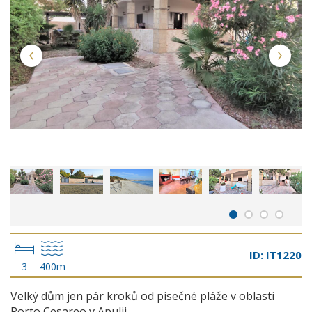
ID: IT1220
3
400m
Velký dům jen pár kroků od písečné pláže v oblasti
Porto Cesareo v Apulii