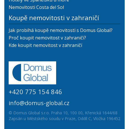
Nemovitosti Costa del Sol
Koupě nemovitosti v zahraničí
Jak probíhá koupě nemovitosti s Domus Global?
Proč koupit nemovitost v zahraničí?
Kde koupit nemovitost v zahraničí
+420 775 154 846
info@domus-global.cz
© Domus Global s.r.o. Praha 10, 100 00, Křenická 1644/68
Zapsán u Městského soudu v Praze, Oddíl C, Vložka 196452