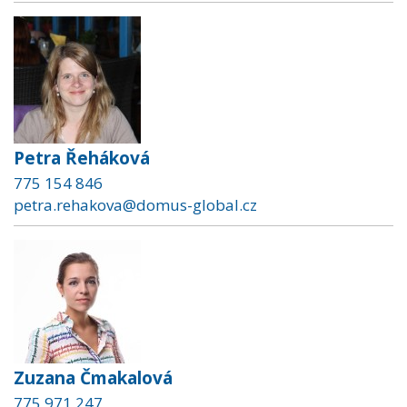
Petra Řeháková
775 154 846
petra.rehakova@domus-global.cz
Zuzana Čmakalová
775 971 247