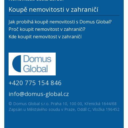
Koupě nemovitosti v zahraničí
Jak probíhá koupě nemovitosti s Domus Global?
Proč koupit nemovitost v zahraničí?
Kde koupit nemovitost v zahraničí
+420 775 154 846
info@domus-global.cz
© Domus Global s.r.o. Praha 10, 100 00, Křenická 1644/68
Zapsán u Městského soudu v Praze, Oddíl C, Vložka 196452