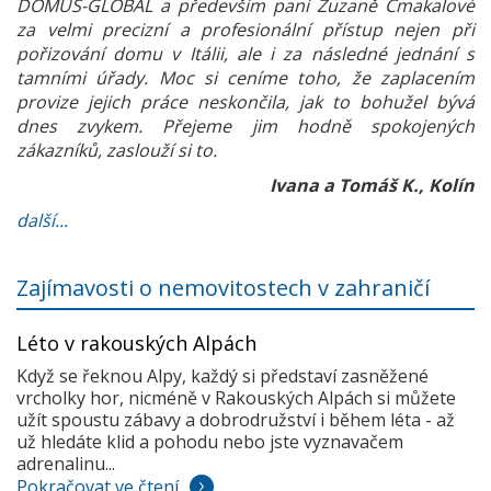
DOMUS-GLOBAL a především paní Zuzaně Čmakalové
za velmi precizní a profesionální přístup nejen při
pořizování domu v Itálii, ale i za následné jednání s
tamními úřady. Moc si ceníme toho, že zaplacením
provize jejich práce neskončila, jak to bohužel bývá
dnes zvykem. Přejeme jim hodně spokojených
zákazníků, zaslouží si to.
Ivana a Tomáš K., Kolín
další...
Zajímavosti o nemovitostech v zahraničí
Léto v rakouských Alpách
Když se řeknou Alpy, každý si představí zasněžené
vrcholky hor, nicméně v Rakouských Alpách si můžete
užít spoustu zábavy a dobrodružství i během léta - až
už hledáte klid a pohodu nebo jste vyznavačem
adrenalinu...
Pokračovat ve čtení