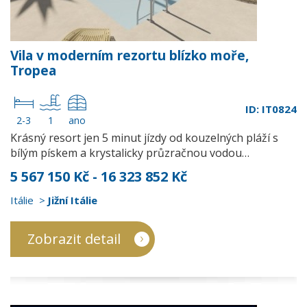
Vila v moderním rezortu blízko moře,
Tropea
ID: IT0824
2-3
1
ano
Krásný resort jen 5 minut jízdy od kouzelných pláží s
bílým pískem a krystalicky průzračnou vodou…
5 567 150 Kč - 16 323 852 Kč
Itálie
Jižní Itálie
Zobrazit detail