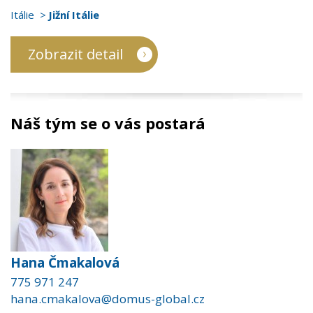
Itálie
Jižní Itálie
Zobrazit detail
Náš tým se o vás postará
Hana Čmakalová
775 971 247
hana.cmakalova@domus-global.cz