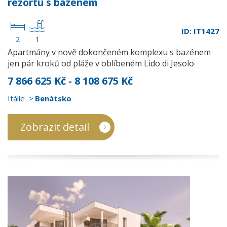
rezortu s bazénem
ID: IT1427
2
1
Apartmány v nově dokončeném komplexu s bazénem
jen pár kroků od pláže v oblíbeném Lido di Jesolo
7 866 625 Kč - 8 108 675 Kč
Itálie
Benátsko
Zobrazit detail