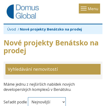
Toggle
Menu
navigatio
Úvod
Nové projekty Benátsko na prodej
Nové projekty Benátsko na
prodej
Vyhledávání nemovitostí
Máme jednu z nejširších nabídek nových
developerských komplexů v Benátsku.
Seřadit podle