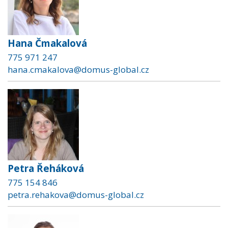
Hana Čmakalová
775 971 247
hana.cmakalova@domus-global.cz
Petra Řeháková
775 154 846
petra.rehakova@domus-global.cz