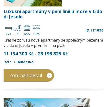
Luxusní apartmány v pvní linii u moře v Lido
di Jesolo
ID: IT1090
2-3
1
ano
10m
Krásné zbrusu nové apartmány se společným bazénem
v Lido di Jesolo v první linii na pláži
11 134 300 Kč - 28 198 825 Kč
Itálie
Benátsko
Zobrazit detail