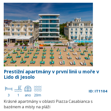
Prestižní apartmány v první linii u moře v
Lido di Jesolo
ID: IT1104
3
1
ano
20m
Krásné apartmány v oblasti Piazza Casabianca s
bazénem a místy na pláži