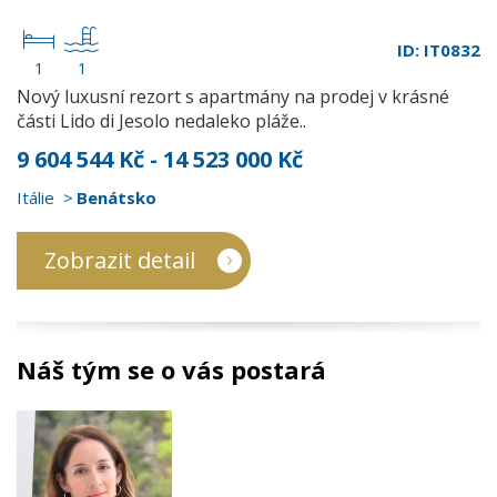
ID: IT0832
1
1
Nový luxusní rezort s apartmány na prodej v krásné
části Lido di Jesolo nedaleko pláže..
9 604 544 Kč - 14 523 000 Kč
Itálie
Benátsko
Zobrazit detail
Náš tým se o vás postará