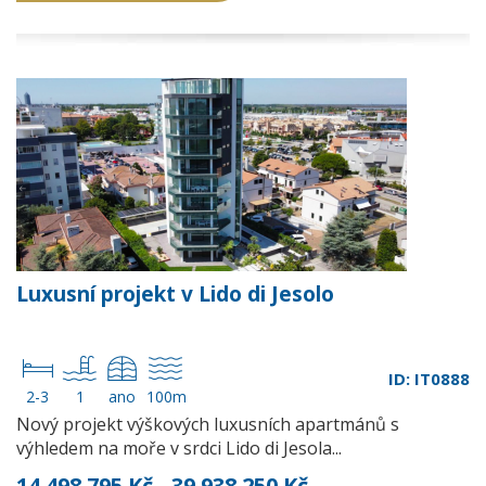
Luxusní projekt v Lido di Jesolo
ID: IT0888
2-3
1
ano
100m
Nový projekt výškových luxusních apartmánů s
výhledem na moře v srdci Lido di Jesola...
14 498 795 Kč - 39 938 250 Kč