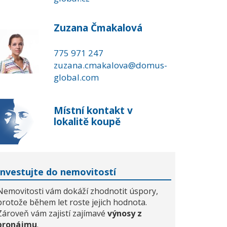
Zuzana Čmakalová
775 971 247
zuzana.cmakalova@domus-
global.com
Místní kontakt v
lokalitě koupě
Investujte do nemovitostí
Nemovitosti vám dokáží zhodnotit úspory,
protože během let roste jejich hodnota.
Zároveň vám zajistí zajímavé
výnosy z
pronájmu
.