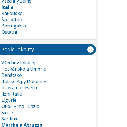
Všechny země
Itálie
Rakousko
Španělsko
Portugalsko
Ostatní
Podle lokality
Všechny lokality
Toskánsko a Umbrie
Benátsko
Italské Alpy Dolomity
Jezera na severu
Jižní Itálie
Ligurie
Okolí Říma - Lazio
Sicílie
Sardinie
Marche a Abruzzo