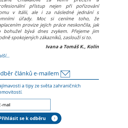
rofesionální přístup nejen při pořizování
omu v Itálii, ale i za následné jednání s
amními úřady. Moc si ceníme toho, že
aplacením provize jejich práce neskončila, jak
o bohužel bývá dnes zvykem. Přejeme jim
odně spokojených zákazníků, zaslouží si to.
Ivana a Tomáš K., Kolín
lší...
dběr článků e-mailem
ajímavosti a tipy ze světa zahraničních
emovitostí.