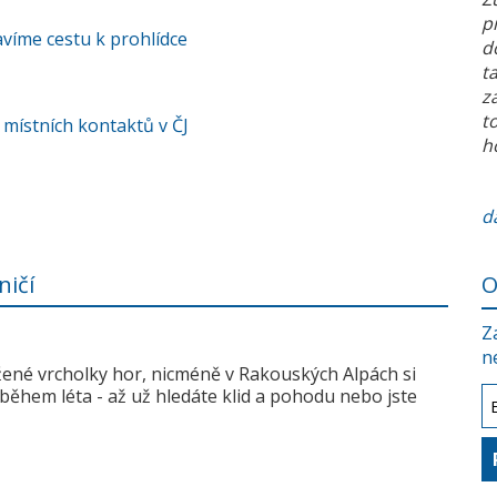
p
víme cestu k prohlídce
d
t
z
t
 místních kontaktů v ČJ
h
da
ničí
O
Z
n
žené vrcholky hor, nicméně v Rakouských Alpách si
během léta - až už hledáte klid a pohodu nebo jste