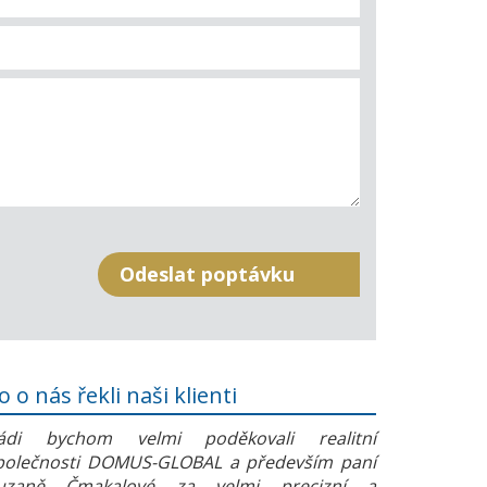
o o nás řekli naši klienti
ádi bychom velmi poděkovali realitní
polečnosti DOMUS-GLOBAL a především paní
uzaně Čmakalové za velmi precizní a