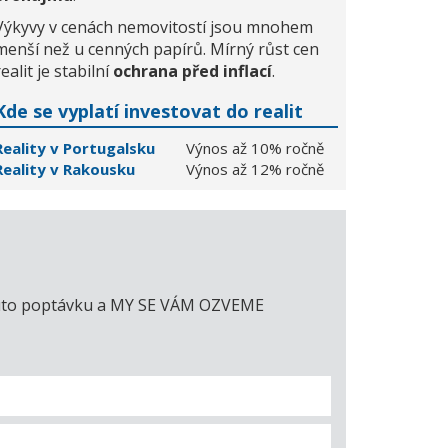
Výkyvy v cenách nemovitostí jsou mnohem
menší než u cenných papírů. Mírný růst cen
realit je stabilní
ochrana před inflací
.
Kde se vyplatí investovat do realit
Reality v Portugalsku
Výnos až 10% ročně
Reality v Rakousku
Výnos až 12% ročně
e tuto poptávku a MY SE VÁM OZVEME