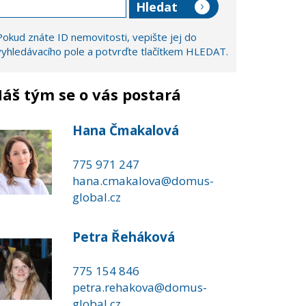
Pokud znáte ID nemovitosti, vepište jej do
vyhledávacího pole a potvrďte tlačítkem HLEDAT.
áš tým se o vás postará
Hana Čmakalová
775 971 247
hana.cmakalova@domus-
global.cz
Petra Řeháková
775 154 846
petra.rehakova@domus-
global.cz