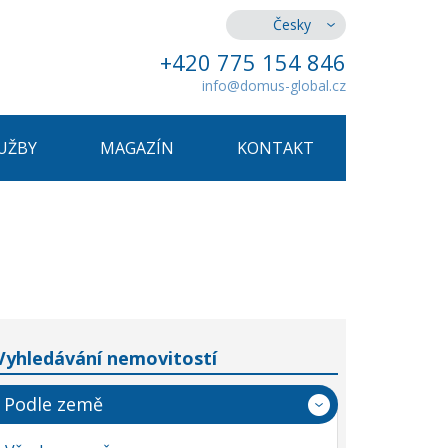
Česky
+420 775 154 846
info@domus-global.cz
UŽBY
MAGAZÍN
KONTAKT
Vyhledávání nemovitostí
Podle země