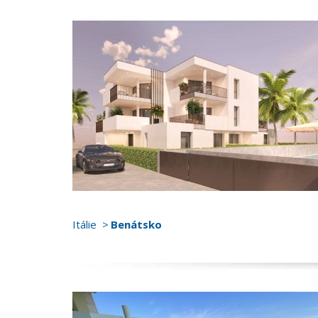
Itálie
Benátsko