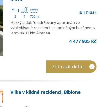
ID: IT1384
2
1
700m
Hezký a dobře udržovaný apartmán ve
vyhledávané rezidenci se společným bazénem v
letovisku Lido Altanea…
4 477 925 Kč
Zobrazit detail
Vilka v klidné rezidenci, Bibione