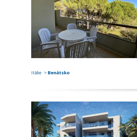
Itálie
Benátsko