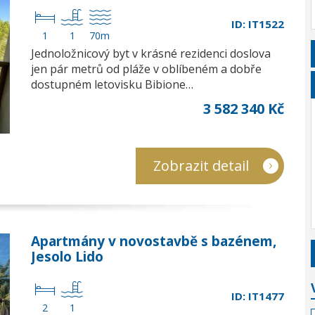
ID: IT1522
1
1
70m
Jednoložnicový byt v krásné rezidenci doslova
jen pár metrů od pláže v oblíbeném a dobře
dostupném letovisku Bibione…
3 582 340 Kč
Zobrazit detail
Apartmány v novostavbě s bazénem,
Jesolo Lido
ID: IT1477
2
1