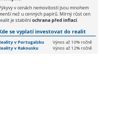
Výkyvy v cenách nemovitostí jsou mnohem
menší než u cenných papírů. Mírný růst cen
realit je stabilní
ochrana před inflací
.
Kde se vyplatí investovat do realit
Reality v Portugalsku
Výnos až 10% ročně
Reality v Rakousku
Výnos až 12% ročně