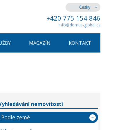
Česky
+420 775 154 846
info@domus-global.cz
UŽBY
MAGAZÍN
KONTAKT
Vyhledávání nemovitostí
Podle země