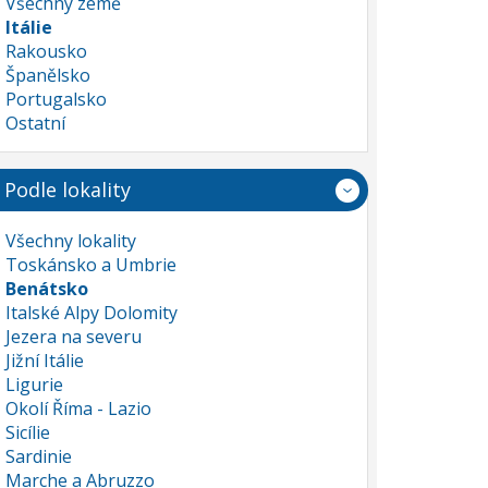
Všechny země
Itálie
Rakousko
Španělsko
Portugalsko
Ostatní
Podle lokality
Všechny lokality
Toskánsko a Umbrie
Benátsko
Italské Alpy Dolomity
Jezera na severu
Jižní Itálie
Ligurie
Okolí Říma - Lazio
Sicílie
Sardinie
Marche a Abruzzo