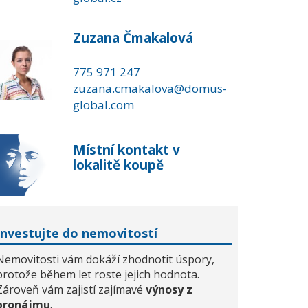
Zuzana Čmakalová
775 971 247
zuzana.cmakalova@domus-
global.com
Místní kontakt v
lokalitě koupě
Investujte do nemovitostí
Nemovitosti vám dokáží zhodnotit úspory,
protože během let roste jejich hodnota.
Zároveň vám zajistí zajímavé
výnosy z
pronájmu
.