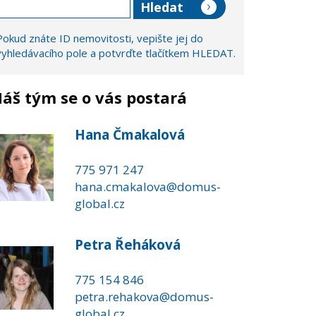
Pokud znáte ID nemovitosti, vepište jej do
vyhledávacího pole a potvrďte tlačítkem HLEDAT.
áš tým se o vás postará
Hana Čmakalová
775 971 247
hana.cmakalova@domus-
global.cz
Petra Řeháková
775 154 846
petra.rehakova@domus-
global.cz