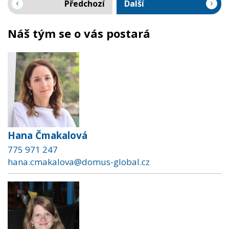
Předchozí
Další
Náš tým se o vás postará
Hana Čmakalová
775 971 247
hana.cmakalova@domus-global.cz