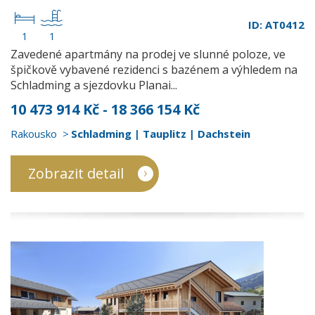
ID: AT0412
1
1
Zavedené apartmány na prodej ve slunné poloze, ve
špičkově vybavené rezidenci s bazénem a výhledem na
Schladming a sjezdovku Planai...
10 473 914 Kč - 18 366 154 Kč
Rakousko
Schladming | Tauplitz | Dachstein
Zobrazit detail