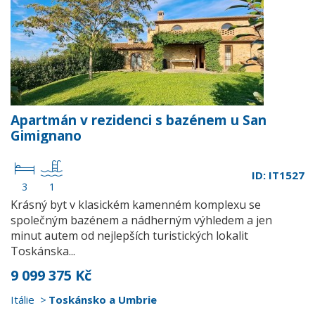
Apartmán v rezidenci s bazénem u San
Gimignano
ID: IT1527
3
1
Krásný byt v klasickém kamenném komplexu se
společným bazénem a nádherným výhledem a jen
minut autem od nejlepších turistických lokalit
Toskánska...
9 099 375 Kč
Itálie
Toskánsko a Umbrie