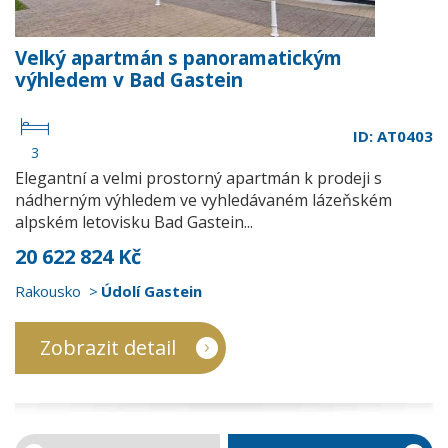
Velký apartmán s panoramatickým
výhledem v Bad Gastein
ID: AT0403
3
Elegantní a velmi prostorný apartmán k prodeji s
nádherným výhledem ve vyhledávaném lázeňském
alpském letovisku Bad Gastein...
20 622 824 Kč
Rakousko
Údolí Gastein
Zobrazit detail