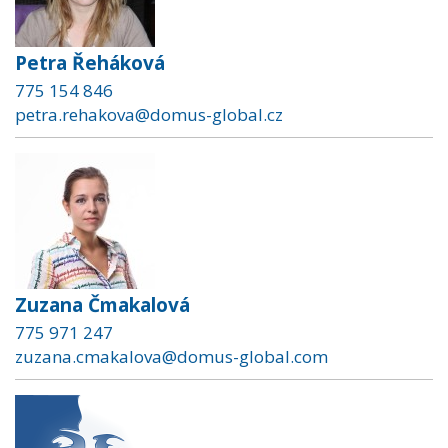
Petra Řeháková
775 154 846
petra.rehakova@domus-global.cz
Zuzana Čmakalová
775 971 247
zuzana.cmakalova@domus-global.com