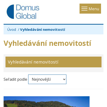
Toggle
Menu
navigatio
Úvod
Vyhledávání nemovitostí
Vyhledávání nemovitostí
Vyhledávání nemovitostí
Seřadit podle