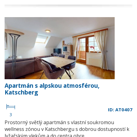
Apartmán s alpskou atmosférou,
Katschberg
ID: AT0407
3
Prostorný světlý apartmán s vlastní soukromou
wellness zónou v Katschbergu s dobrou dostupností k
lyžařským vlekům a do centra obce...