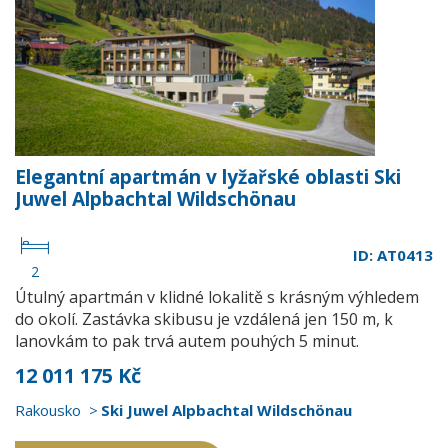
Elegantní apartmán v lyžařské oblasti Ski
Juwel Alpbachtal Wildschönau
ID: AT0413
2
Útulný apartmán v klidné lokalitě s krásným výhledem
do okolí. Zastávka skibusu je vzdálená jen 150 m, k
lanovkám to pak trvá autem pouhých 5 minut.
12 011 175 Kč
Rakousko
Ski Juwel Alpbachtal Wildschönau