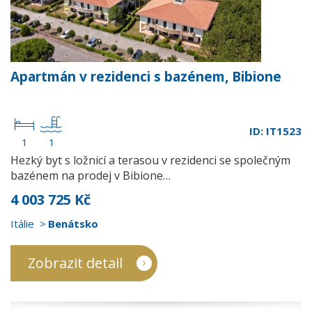
Apartmán v rezidenci s bazénem, Bibione
ID: IT1523
1
1
Hezký byt s ložnicí a terasou v rezidenci se společným
bazénem na prodej v Bibione…
4 003 725 Kč
Itálie
Benátsko
Zobrazit detail