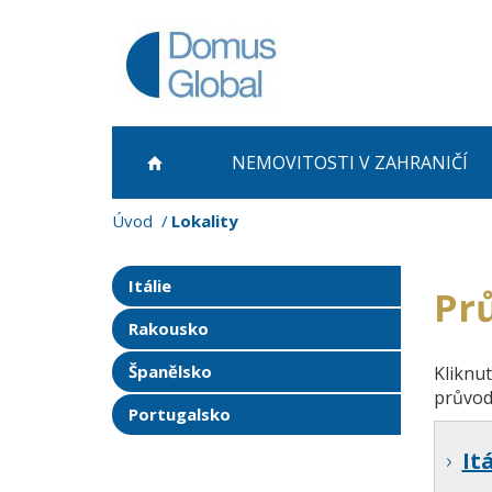
NEMOVITOSTI
V ZAHRANIČÍ
Úvod
Lokality
Itálie
Pr
Rakousko
Španělsko
Kliknut
průvod
Portugalsko
It