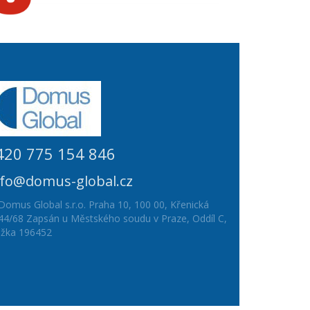
420 775 154 846
nfo@domus-global.cz
Domus Global s.r.o. Praha 10, 100 00, Křenická
44/68 Zapsán u Městského soudu v Praze, Oddíl C,
ožka 196452