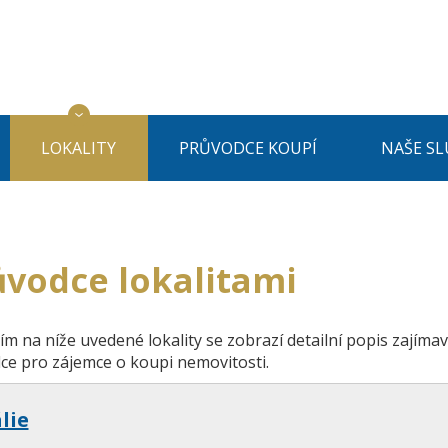
LOKALITY
PRŮVODCE KOUPÍ
NAŠE SL
ůvodce lokalitami
ím na níže uvedené lokality se zobrazí detailní popis zajímav
ce pro zájemce o koupi nemovitosti.
álie