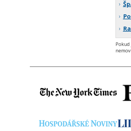
Šp
Po
Ra
Pokud j
nemovi