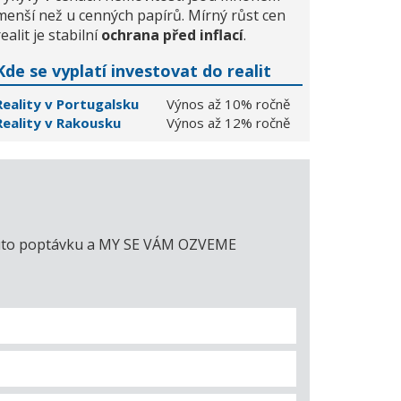
menší než u cenných papírů. Mírný růst cen
realit je stabilní
ochrana před inflací
.
Kde se vyplatí investovat do realit
Reality v Portugalsku
Výnos až 10% ročně
Reality v Rakousku
Výnos až 12% ročně
e tuto poptávku a MY SE VÁM OZVEME