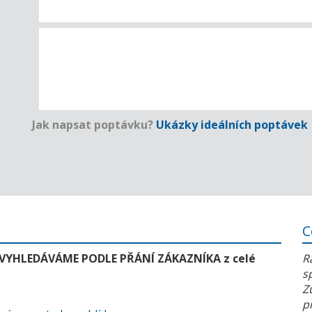
Jak napsat poptávku?
Ukázky ideálních poptávek
C
 VYHLEDÁVÁME PODLE PŘÁNÍ ZÁKAZNÍKA z celé
R
s
Z
p