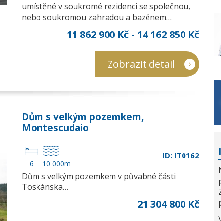
umístěné v soukromé rezidenci se společnou,
nebo soukromou zahradou a bazénem…
11 862 900 Kč - 14 162 850 Kč
Zobrazit detail
Dům s velkým pozemkem,
Montescudaio
ID: IT0162
6
10 000m
Dům s velkým pozemkem v půvabné části
Toskánska…
21 304 800 Kč