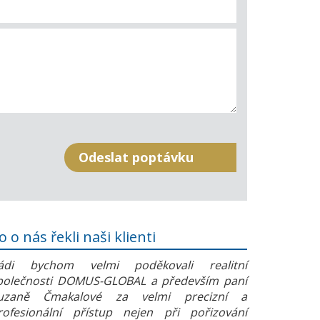
o o nás řekli naši klienti
ádi bychom velmi poděkovali realitní
polečnosti DOMUS-GLOBAL a především paní
uzaně Čmakalové za velmi precizní a
rofesionální přístup nejen při pořizování