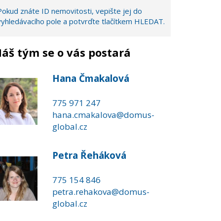
Pokud znáte ID nemovitosti, vepište jej do
vyhledávacího pole a potvrďte tlačítkem HLEDAT.
áš tým se o vás postará
Hana Čmakalová
775 971 247
hana.cmakalova@domus-
global.cz
Petra Řeháková
775 154 846
petra.rehakova@domus-
global.cz