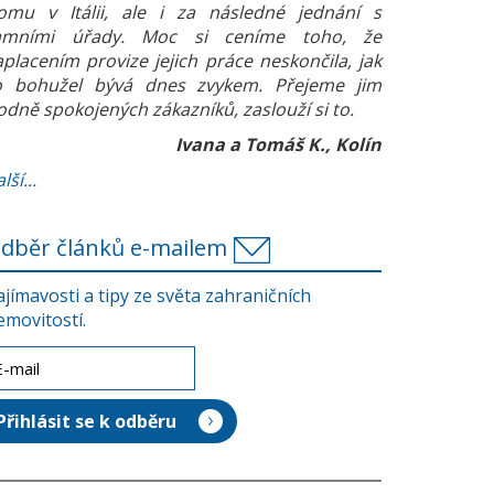
omu v Itálii, ale i za následné jednání s
amními úřady. Moc si ceníme toho, že
aplacením provize jejich práce neskončila, jak
o bohužel bývá dnes zvykem. Přejeme jim
odně spokojených zákazníků, zaslouží si to.
Ivana a Tomáš K., Kolín
lší...
dběr článků e-mailem
ajímavosti a tipy ze světa zahraničních
emovitostí.