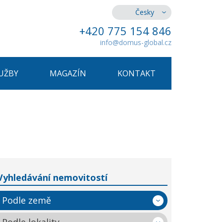
Česky
+420 775 154 846
info@domus-global.cz
UŽBY
MAGAZÍN
KONTAKT
Vyhledávání nemovitostí
Podle země