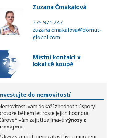
Zuzana Čmakalová
775 971 247
zuzana.cmakalova@domus-
global.com
Místní kontakt v
lokalitě koupě
Investujte do nemovitostí
Nemovitosti vám dokáží zhodnotit úspory,
protože během let roste jejich hodnota.
Zároveň vám zajistí zajímavé
výnosy z
pronájmu
.
Výkyvy v cenách nemovitostí jsou mnohem