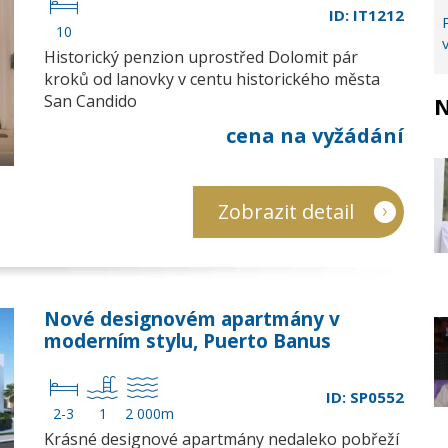
ID: IT1212
10
Historický penzion uprostřed Dolomit pár
kroků od lanovky v centu historického města
San Candido
N
cena na vyžádání
Zobrazit detail
Nové designovém apartmány v
moderním stylu, Puerto Banus
ID: SP0552
2-3
1
2 000m
Krásné designové apartmány nedaleko pobřeží