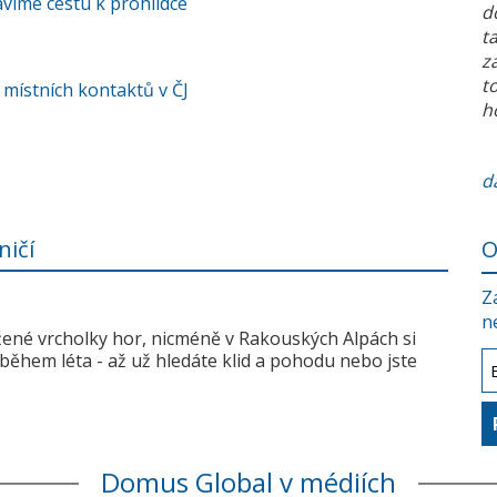
víme cestu k prohlídce
d
t
z
t
 místních kontaktů v ČJ
h
da
ničí
O
Z
n
žené vrcholky hor, nicméně v Rakouských Alpách si
během léta - až už hledáte klid a pohodu nebo jste
Domus Global v médiích