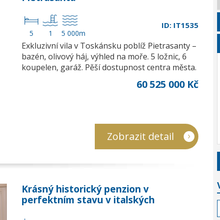
ID: IT1535
5
1
5 000m
Exkluzivní vila v Toskánsku poblíž Pietrasanty –
bazén, olivový háj, výhled na moře. 5 ložnic, 6
koupelen, garáž. Pěší dostupnost centra města.
60 525 000 Kč
Zobrazit detail
Krásný historický penzion v
perfektním stavu v italských
Dolomitech