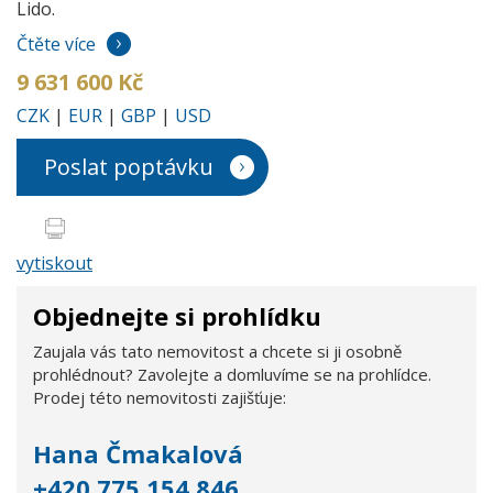
Lido.
Čtěte více
9 631 600 Kč
CZK
|
EUR
|
GBP
|
USD
Poslat poptávku
vytiskout
Objednejte si prohlídku
Zaujala vás tato nemovitost a chcete si ji osobně
prohlédnout? Zavolejte a domluvíme se na prohlídce.
Prodej této nemovitosti zajišťuje:
Hana Čmakalová
+420 775 154 846