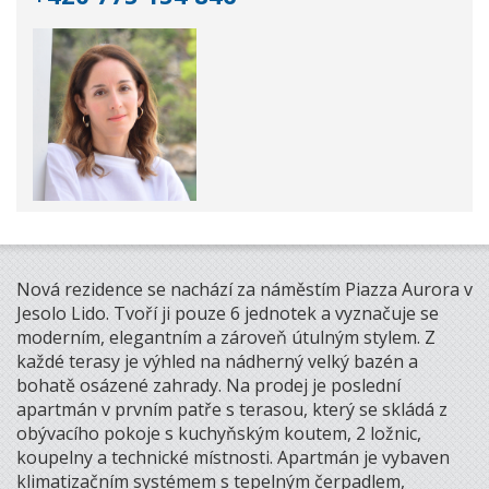
Nová rezidence se nachází za náměstím Piazza Aurora v
Jesolo Lido. Tvoří ji pouze 6 jednotek a vyznačuje se
moderním, elegantním a zároveň útulným stylem. Z
každé terasy je výhled na nádherný velký bazén a
bohatě osázené zahrady. Na prodej je poslední
apartmán v prvním patře s terasou, který se skládá z
obývacího pokoje s kuchyňským koutem, 2 ložnic,
koupelny a technické místnosti. Apartmán je vybaven
klimatizačním systémem s tepelným čerpadlem,