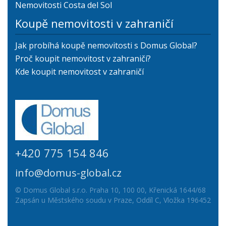
Nemovitosti Costa del Sol
Koupě nemovitosti v zahraničí
Jak probíhá koupě nemovitosti s Domus Global?
Proč koupit nemovitost v zahraničí?
Kde koupit nemovitost v zahraničí
+420 775 154 846
info@domus-global.cz
© Domus Global s.r.o. Praha 10, 100 00, Křenická 1644/68
Zapsán u Městského soudu v Praze, Oddíl C, Vložka 196452