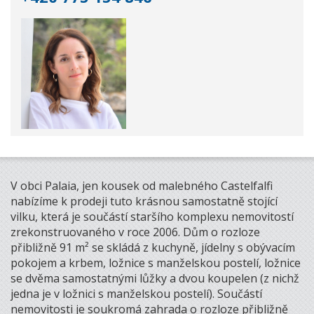
V obci Palaia, jen kousek od malebného Castelfalfi
nabízíme k prodeji tuto krásnou samostatně stojící
vilku, která je součástí staršího komplexu nemovitostí
zrekonstruovaného v roce 2006. Dům o rozloze
přibližně 91 m² se skládá z kuchyně, jídelny s obývacím
pokojem a krbem, ložnice s manželskou postelí, ložnice
se dvěma samostatnými lůžky a dvou koupelen (z nichž
jedna je v ložnici s manželskou postelí). Součástí
nemovitosti je soukromá zahrada o rozloze přibližně