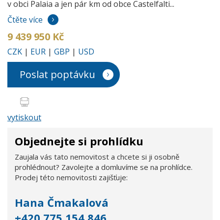
v obci Palaia a jen pár km od obce Castelfalti...
Čtěte více
9 439 950 Kč
CZK
|
EUR
|
GBP
|
USD
Poslat poptávku
vytiskout
Objednejte si prohlídku
Zaujala vás tato nemovitost a chcete si ji osobně
prohlédnout? Zavolejte a domluvíme se na prohlídce.
Prodej této nemovitosti zajišťuje:
Hana Čmakalová
+420 775 154 846