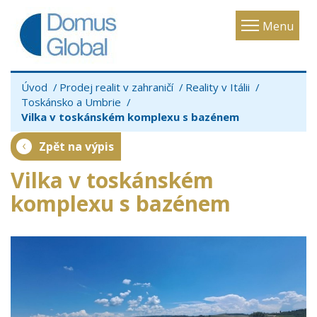
Toggle
Menu
navigatio
Úvod
Prodej realit v zahraničí
Reality v Itálii
Toskánsko a Umbrie
Vilka v toskánském komplexu s bazénem
Zpět na výpis
Vilka v toskánském
komplexu s bazénem