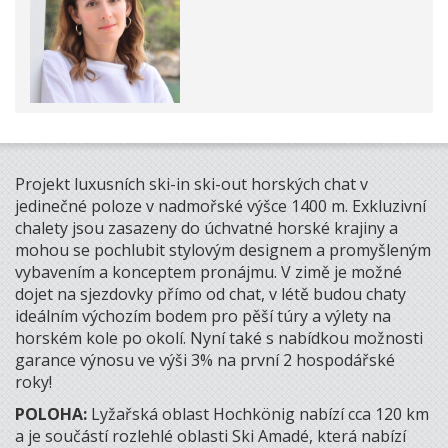
Projekt luxusních ski-in ski-out horských chat v
jedinečné poloze v nadmořské výšce 1400 m. Exkluzivní
chalety jsou zasazeny do úchvatné horské krajiny a
mohou se pochlubit stylovým designem a promyšleným
vybavením a konceptem pronájmu. V zimě je možné
dojet na sjezdovky přímo od chat, v létě budou chaty
ideálním výchozím bodem pro pěší túry a výlety na
horském kole po okolí. Nyní také s nabídkou možnosti
garance výnosu ve výši 3% na první 2 hospodářské
roky!
POLOHA:
Lyžařská oblast Hochkönig nabízí cca 120 km
a je součástí rozlehlé oblasti Ski Amadé, která nabízí