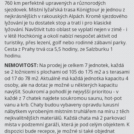
760 km perfektně upravených a různorodých
sjezdovek. Místní lyžařská trasa Königtour je jednou z
nejkrásnějších v rakouských Alpách. Kromě sjezdového
lyžování je tu dostatek stop a tratí i pro klasické
lyžování. Navštívit tuto oblast se vyplatí nejen v zimě - i
v létě Hochkönig a okolí nabízí nespočet aktivit od
turistiky, přes lezení, golf nebo rodinné zábavní parky.
Cesta z Prahy trvá cca 5,5 hodiny, ze Salzburku 1
hodinu.
NEMOVITOST:
Na prodej je celkem 7 jednotek, každá
se 2 ložnicemi s plochami od 105 do 175 m2 a s terasami
od 17 do 78 m2. Aktuálně má každá jednotka kapacitu 4
osoby, ale na dotaz je možné u některých kapacitu
navýšit. Soukromí a pohodlí je nejvyšší prioritou - v
každé z 7 chatek najdete soukromou saunu, hot-pot
vanu a krb. Chaty budou vybaveny opravdu luxusní
nábytkem vyrobeným místním truhlářem na míru z těch
nejkvalitnějších materiálů. Každá chata má 2 parkovací
místa v podzemní garáži, která je pod celým objektem. K
dispozici bude recepce, je možné si také objednat