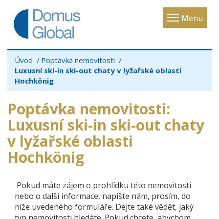
Toggle
Menu
navigatio
Úvod
Poptávka nemovitosti
Luxusní ski-in ski-out chaty v lyžařské oblasti
Hochkönig
Poptávka nemovitosti
:
Luxusní ski-in ski-out chaty
v lyžařské oblasti
Hochkönig
Pokud máte zájem o prohlídku této nemovitosti
nebo o další informace, napište nám, prosím, do
níže uvedeného formuláře. Dejte také vědět, jaký
typ nemovitosti hledáte. Pokud chcete, abychom