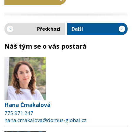
Předchozí
Další
Náš tým se o vás postará
Hana Čmakalová
775 971 247
hana.cmakalova@domus-global.cz