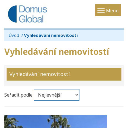
Toggle
Menu
navigatio
Úvod
Vyhledávání nemovitostí
Vyhledávání nemovitostí
Vyhledávání nemovitostí
Seřadit podle