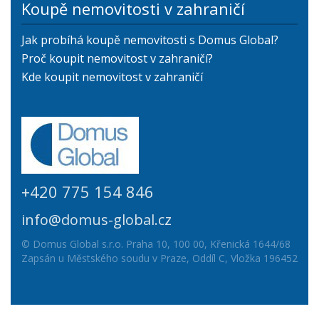
Koupě nemovitosti v zahraničí
Jak probíhá koupě nemovitosti s Domus Global?
Proč koupit nemovitost v zahraničí?
Kde koupit nemovitost v zahraničí
+420 775 154 846
info@domus-global.cz
© Domus Global s.r.o. Praha 10, 100 00, Křenická 1644/68
Zapsán u Městského soudu v Praze, Oddíl C, Vložka 196452