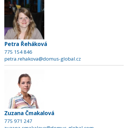
Petra Řeháková
775 154 846
petra.rehakova@domus-global.cz
Zuzana Čmakalová
775 971 247
zuzana.cmakalova@domus-global.com