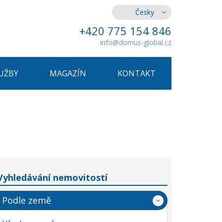
Česky
+420 775 154 846
info@domus-global.cz
UŽBY
MAGAZÍN
KONTAKT
Vyhledávání nemovitostí
Podle země