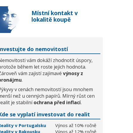
Místní kontakt v
lokalitě koupě
Investujte do nemovitostí
Nemovitosti vám dokáží zhodnotit úspory,
protože během let roste jejich hodnota.
Zároveň vám zajistí zajímavé
výnosy z
pronájmu
.
Výkyvy v cenách nemovitostí jsou mnohem
menší než u cenných papírů. Mírný růst cen
realit je stabilní
ochrana před inflací
.
Kde se vyplatí investovat do realit
Reality v Portugalsku
Výnos až 10% ročně
Reality v Rakousku
Výnos až 12% ročně