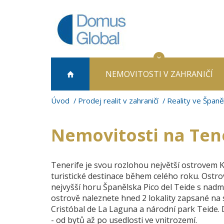
NEMOVITOSTI
V ZAHRANIČÍ
Úvod
Prodej realit v zahraničí
Reality ve Španě
Nemovitosti na Tene
Tenerife je svou rozlohou největší ostrovem K
turistické destinace během celého roku. Ostrov
nejvyšší horu Španělska Pico del Teide s nadm
ostrově naleznete hned 2 lokality zapsané n
Cristóbal de La Laguna a národní park Teide. 
- od bytů až po usedlosti ve vnitrozemí.