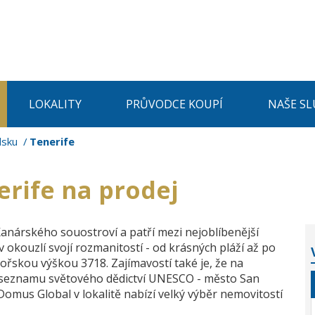
LOKALITY
PRŮVODCE KOUPÍ
NAŠE SL
lsku
Tenerife
rife na prodej
anárského souostroví a patří mezi nejoblíbenější
 okouzlí svojí rozmanitostí - od krásných pláží až po
ořskou výškou 3718. Zajímavostí také je, že na
a seznamu světového dědictví UNESCO - město San
Domus Global v lokalitě nabízí velký výběr nemovitostí