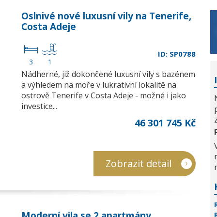
Oslnivé nové luxusní vily na Tenerife,
Costa Adeje
ID: SP0788
3
1
Nádherné, již dokončené luxusní vily s bazénem
a výhledem na moře v lukrativní lokalitě na
ostrově Tenerife v Costa Adeje - možné i jako
investice...
46 301 745 Kč
Zobrazit detail
Moderní vila se 2 apartmány