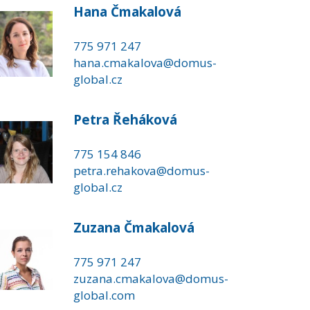
Hana Čmakalová
775 971 247
hana.cmakalova@domus-
global.cz
Petra Řeháková
775 154 846
petra.rehakova@domus-
global.cz
Zuzana Čmakalová
775 971 247
zuzana.cmakalova@domus-
global.com