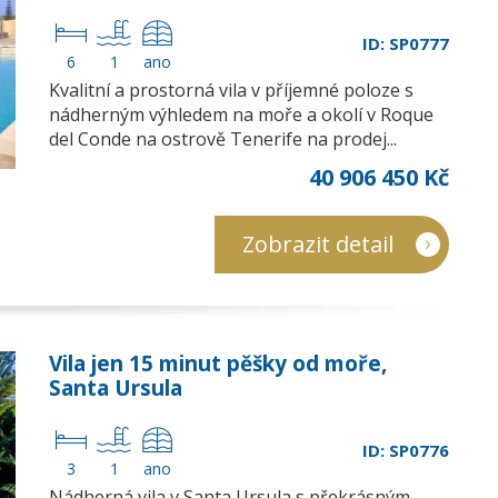
ID: SP0777
6
1
ano
Kvalitní a prostorná vila v příjemné poloze s
nádherným výhledem na moře a okolí v Roque
del Conde na ostrově Tenerife na prodej...
40 906 450 Kč
Zobrazit detail
Vila jen 15 minut pěšky od moře,
Santa Ursula
ID: SP0776
3
1
ano
Nádherná vila v Santa Ursula s překrásným