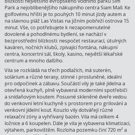
blízkosti největšího evropského vodního parku Sim
Park a nejoblíbenějšího nákupního centra Siam Mall. Ke
golfovému hřišti je to pouhých 10 minut jízdy autem a
na slavnou pláž Las Vistas na jižním pobřeží ostrova 15
minut. Vše, co potřebujete k nezapomenutelné
dovolené a pohodlnému bydlení, se nachází v
bezprostřední blízkosti: nespočet restaurací, útulných
kaváren, nočních klubů, zpívající fontána, nákupní
centra, koncertní sál, školy, kasino, největší lékařské
centrum a mnoho dalšího.
Vila se rozkládá na třech podlažích, má suterén,
solárium a různé terasy, stinné i prosluněné, ideální
pro odpočinek a zábavu. Součástí vily je také jídelna a
otevřená kuchyň, plně vybavená moderními spotřebiči
a snídaňovým koutem. Posuvné skleněné dveře vedou
do venkovní letní kuchyně s prostorem pro grilování a
venkovní jídelní kout. Kouzlo vily dotvářejí různé
relaxační zóny a vyhřívaný bazén. Vila má celkem 4
ložnice a 6 koupelen. Dále je vila je vybavena klimatizací,
výtahem, parkovištěm. Rozloha pozemku činí 720 m² a