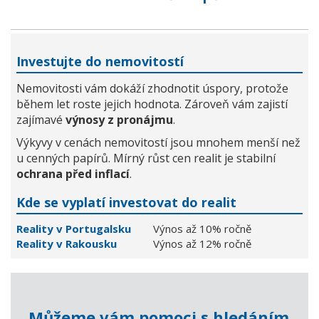
Investujte do nemovitostí
Nemovitosti vám dokáží zhodnotit úspory, protože
během let roste jejich hodnota. Zároveň vám zajistí
zajímavé
výnosy z pronájmu
.
Výkyvy v cenách nemovitostí jsou mnohem menší než
u cenných papírů. Mírný růst cen realit je stabilní
ochrana před inflací
.
Kde se vyplatí investovat do realit
Reality v Portugalsku
Výnos až 10% ročně
Reality v Rakousku
Výnos až 12% ročně
Můžeme vám pomoci s hledáním