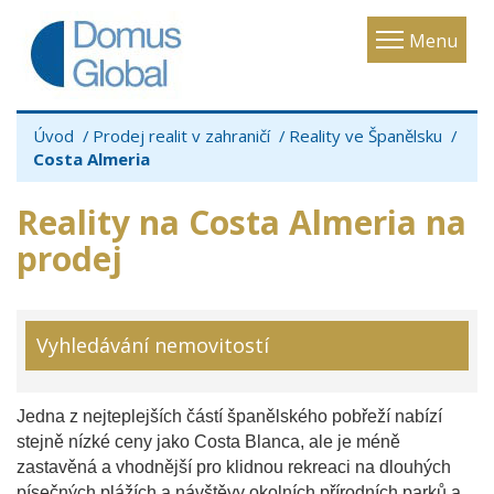
Toggle
Menu
navigatio
Úvod
Prodej realit v zahraničí
Reality ve Španělsku
Costa Almeria
Reality na Costa Almeria na
prodej
Vyhledávání nemovitostí
Jedna z nejteplejších částí španělského pobřeží nabízí
stejně nízké ceny jako Costa Blanca, ale je méně
zastavěná a vhodnější pro klidnou rekreaci na dlouhých
písečných plážích a návštěvy okolních přírodních parků a