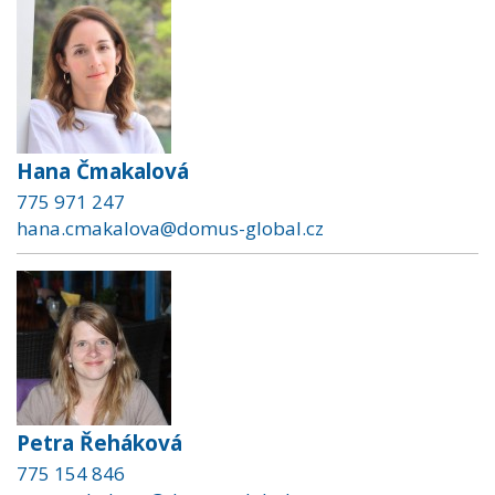
Hana Čmakalová
775 971 247
hana.cmakalova@domus-global.cz
Petra Řeháková
775 154 846