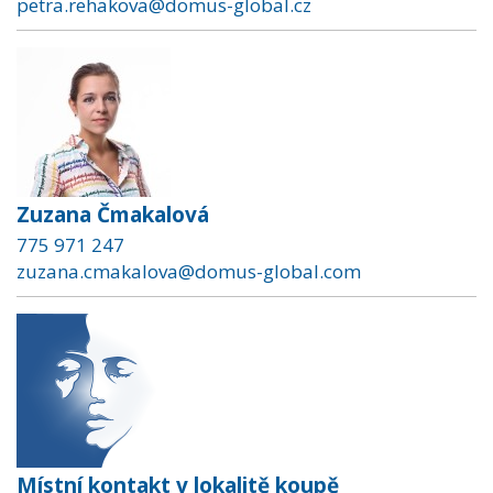
petra.rehakova@domus-global.cz
Zuzana Čmakalová
775 971 247
zuzana.cmakalova@domus-global.com
Místní kontakt v lokalitě koupě