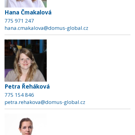
Hana Čmakalová
775 971 247
hana.cmakalova@domus-global.cz
Petra Řeháková
775 154 846
petra.rehakova@domus-global.cz