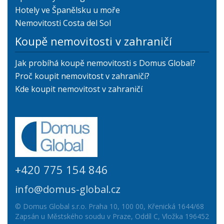
Hotely ve Španělsku u moře
Nemovitosti Costa del Sol
Koupě nemovitosti v zahraničí
Jak probíhá koupě nemovitosti s Domus Global?
Proč koupit nemovitost v zahraničí?
Kde koupit nemovitost v zahraničí
+420 775 154 846
info@domus-global.cz
© Domus Global s.r.o. Praha 10, 100 00, Křenická 1644/68
Zapsán u Městského soudu v Praze, Oddíl C, Vložka 196452