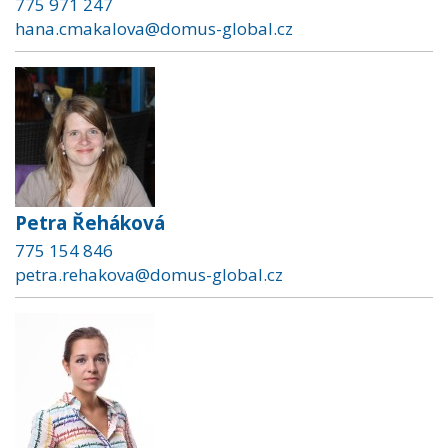
775 971 247
hana.cmakalova@domus-global.cz
Petra Řeháková
775 154 846
petra.rehakova@domus-global.cz