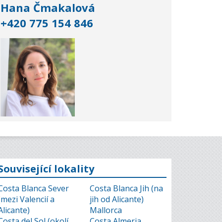
Hana Čmakalová
+420 775 154 846
Související lokality
Costa Blanca Sever
Costa Blanca Jih (na
(mezi Valencií a
jih od Alicante)
Alicante)
Mallorca
Costa del Sol (okolí
Costa Almeria