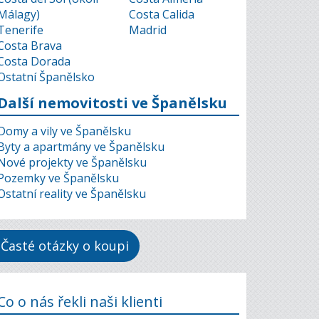
Málagy)
Costa Calida
Tenerife
Madrid
Costa Brava
Costa Dorada
Ostatní Španělsko
Další nemovitosti ve Španělsku
Domy a vily ve Španělsku
Byty a apartmány ve Španělsku
Nové projekty ve Španělsku
Pozemky ve Španělsku
Ostatní reality ve Španělsku
Časté otázky o koupi
Co o nás řekli naši klienti