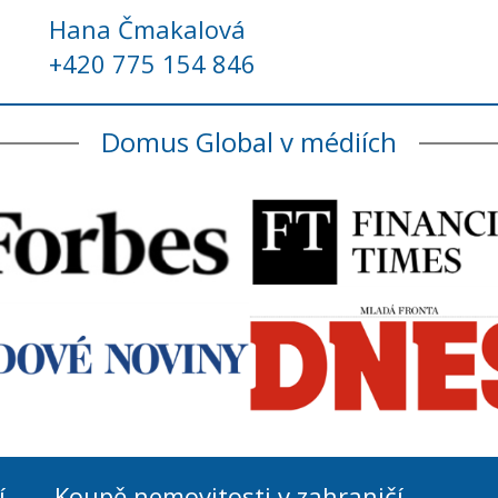
Hana Čmakalová
+420 775 154 846
Domus Global v médiích
í
Koupě nemovitosti v zahraničí