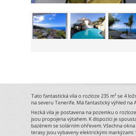
Tato fantastická vila o rozloze 235 m² se 4 ložn
na severu Tenerife. Má fantastický výhled na A
Hezká vila je postavena na pozemku o rozloze
jsou propojena výtahem. K dispozici je spousta
bazénem se solárním ohřevem. Všechna okna a
terasy jsou vybaveny elektrickými markýzami. S