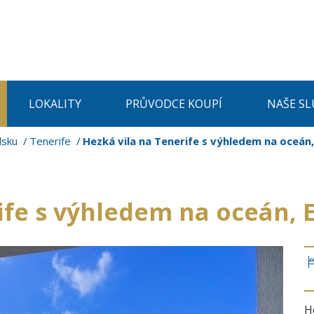
LOKALITY
PRŮVODCE KOUPÍ
NAŠE SL
lsku
Tenerife
Hezká vila na Tenerife s výhledem na oceán,
ife s výhledem na oceán, E
H