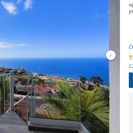
v
p
Č
1
C