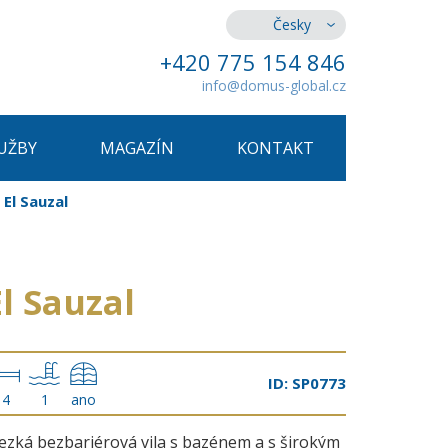
Česky
+420 775 154 846
info@domus-global.cz
UŽBY
MAGAZÍN
KONTAKT
 El Sauzal
l Sauzal
ID: SP0773
4
1
ano
ezká bezbariérová vila s bazénem a s širokým