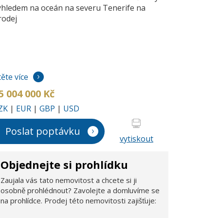
ýhledem na oceán na severu Tenerife na
rodej
těte více
5 004 000 Kč
ZK
|
EUR
|
GBP
|
USD
Poslat poptávku
vytiskout
Objednejte si prohlídku
Zaujala vás tato nemovitost a chcete si ji
osobně prohlédnout? Zavolejte a domluvíme se
na prohlídce. Prodej této nemovitosti zajišťuje: