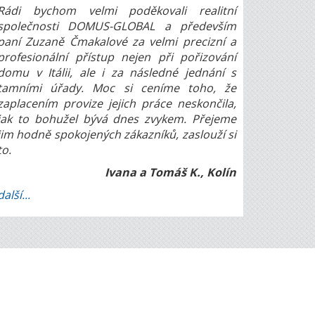
Rádi bychom velmi poděkovali realitní
společnosti DOMUS-GLOBAL a především
paní Zuzaně Čmakalové za velmi precizní a
profesionální přístup nejen při pořizování
domu v Itálii, ale i za následné jednání s
tamními úřady. Moc si ceníme toho, že
zaplacením provize jejich práce neskončila,
jak to bohužel bývá dnes zvykem. Přejeme
jim hodně spokojených zákazníků, zaslouží si
to.
Ivana a Tomáš K., Kolín
další...