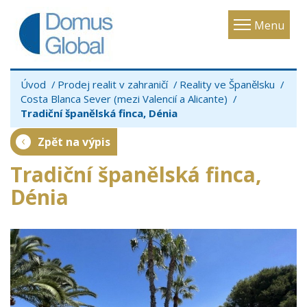
Toggle
Menu
navigatio
Úvod
Prodej realit v zahraničí
Reality ve Španělsku
Costa Blanca Sever (mezi Valencií a Alicante)
Tradiční španělská finca, Dénia
Zpět na výpis
Tradiční španělská finca,
Dénia