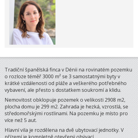
Tradiční španělská finca v Dénii na rovinatém pozemku
o rozloze téměř 3000 m² se 3 samostatnými byty v
krátké vzdálenosti od pláže a veškerého potřebného
vybavení, ale přesto s dostatkem soukromí a klidu.
Nemovitost obklopuje pozemek o velikosti 2908 m2,
plocha domu je 299 m2. Zahrada je hezká, vzrostlá, se
středomořskými rostlinami. Na pozemku je místo pro
více než 5 aut.
Hlavní vila je rozdělena na dvě ubytovací jednotky. V
přízemí je kompletně otevřený obývací