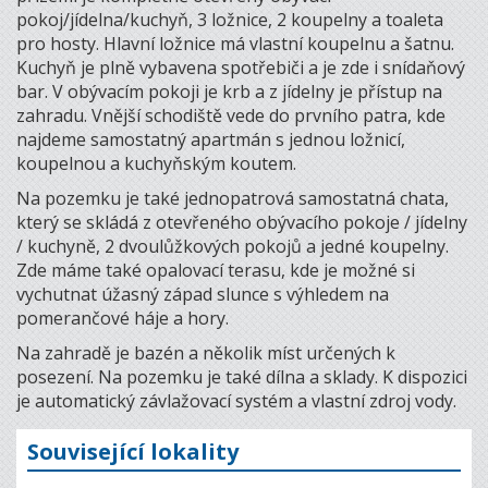
pokoj/jídelna/kuchyň, 3 ložnice, 2 koupelny a toaleta
pro hosty. Hlavní ložnice má vlastní koupelnu a šatnu.
Kuchyň je plně vybavena spotřebiči a je zde i snídaňový
bar. V obývacím pokoji je krb a z jídelny je přístup na
zahradu. Vnější schodiště vede do prvního patra, kde
najdeme samostatný apartmán s jednou ložnicí,
koupelnou a kuchyňským koutem.
Na pozemku je také jednopatrová samostatná chata,
který se skládá z otevřeného obývacího pokoje / jídelny
/ kuchyně, 2 dvoulůžkových pokojů a jedné koupelny.
Zde máme také opalovací terasu, kde je možné si
vychutnat úžasný západ slunce s výhledem na
pomerančové háje a hory.
Na zahradě je bazén a několik míst určených k
posezení. Na pozemku je také dílna a sklady. K dispozici
je automatický závlažovací systém a vlastní zdroj vody.
Související lokality