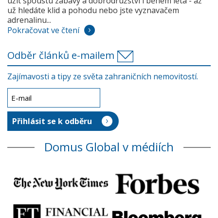
užít spoustu zábavy a dobrodružství i během léta - až
už hledáte klid a pohodu nebo jste vyznavačem
adrenalinu...
Pokračovat ve čtení
Odběr článků e-mailem
Zajímavosti a tipy ze světa zahraničních nemovitostí.
Domus Global v médiích