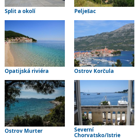
Split a okolí
Pelješac
Opatijská riviéra
Ostrov Korčula
Severní
Ostrov Murter
Chorvatsko/Istrie