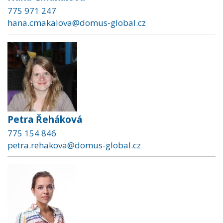
775 971 247
hana.cmakalova@domus-global.cz
Petra Řeháková
775 154 846
petra.rehakova@domus-global.cz