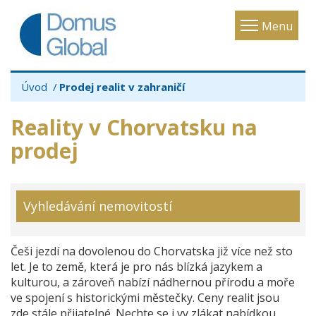
Toggle
Menu
navigatio
Úvod
Prodej realit v zahraničí
Reality v Chorvatsku na
prodej
Vyhledávání nemovitostí
Češi jezdí na dovolenou do Chorvatska již více než sto
let. Je to země, která je pro nás blízká jazykem a
kulturou, a zároveň nabízí nádhernou přírodu a moře
ve spojení s historickými městečky. Ceny realit jsou
zde stále přijatelné. Nechte se i vy zlákat nabídkou