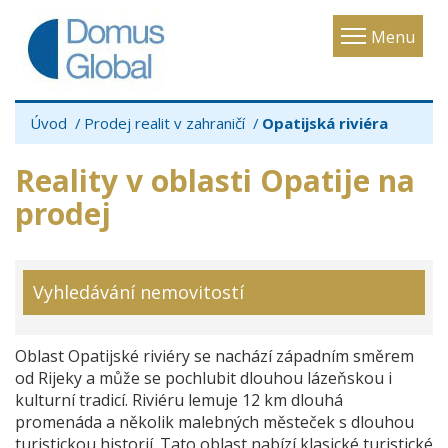
Toggle
Menu
navigatio
Úvod
Prodej realit v zahraničí
Opatijská riviéra
Reality v oblasti Opatije na
prodej
Vyhledávání nemovitostí
Oblast Opatijské riviéry se nachází západním směrem
od Rijeky a může se pochlubit dlouhou lázeňskou i
kulturní tradicí. Riviéru lemuje 12 km dlouhá
promenáda a několik malebných městeček s dlouhou
turistickou historií. Tato oblast nabízí klasické turistické