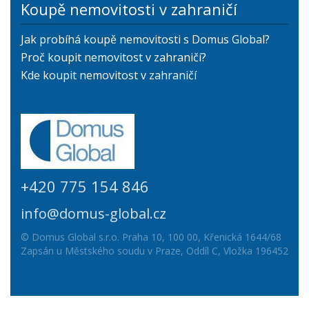
Koupě nemovitosti v zahraničí
Jak probíhá koupě nemovitosti s Domus Global?
Proč koupit nemovitost v zahraničí?
Kde koupit nemovitost v zahraničí
+420 775 154 846
info@domus-global.cz
© Domus Global s.r.o. Praha 10, 100 00, Křenická 1644/68
Zapsán u Městského soudu v Praze, Oddíl C, Vložka 196452