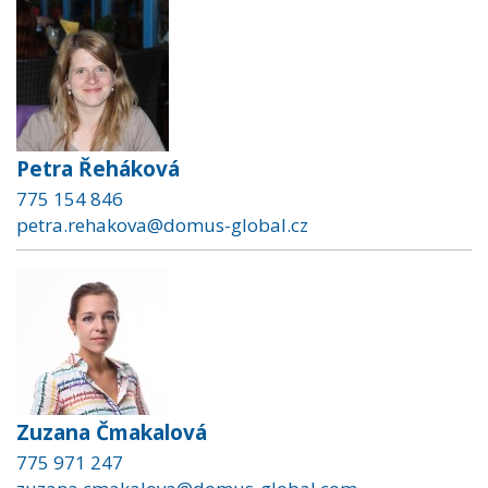
Petra Řeháková
775 154 846
petra.rehakova@domus-global.cz
Zuzana Čmakalová
775 971 247