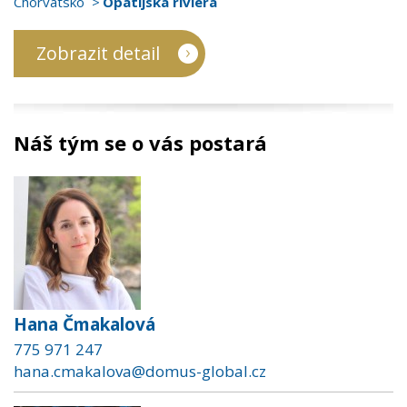
Chorvatsko
Opatijská riviéra
Zobrazit detail
Náš tým se o vás postará
Hana Čmakalová
775 971 247
hana.cmakalova@domus-global.cz