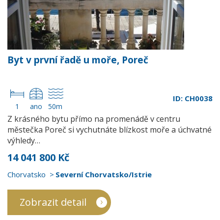
Byt v první řadě u moře, Poreč
ID: CH0038
1
ano
50m
Z krásného bytu přímo na promenádě v centru
městečka Poreč si vychutnáte blízkost moře a úchvatné
výhledy…
14 041 800 Kč
Chorvatsko
Severní Chorvatsko/Istrie
Zobrazit detail