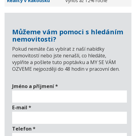
Reality v Rakousku
Výnos až 12% ročně
Můžeme vám pomoci s hledáním
nemovitosti?
Pokud nemáte čas vybírat z naší nabídky
nemovitostí nebo jste nenašli, co hledáte,
vyplňte a pošlete tuto poptávku a MY SE VÁM
OZVEME nejpozději do 48 hodin v pracovní den.
Jméno a příjmení
*
E-mail
*
Telefon
*