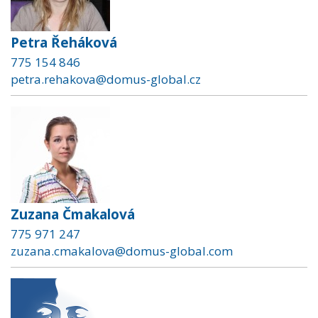
Petra Řeháková
775 154 846
petra.rehakova@domus-global.cz
Zuzana Čmakalová
775 971 247
zuzana.cmakalova@domus-global.com