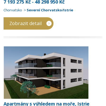
7 193 275 Kč - 48 298 950 Kč
Chorvatsko
Severní Chorvatsko/Istrie
Zobrazit detail
Apartmány s výhledem na moře, Istrie